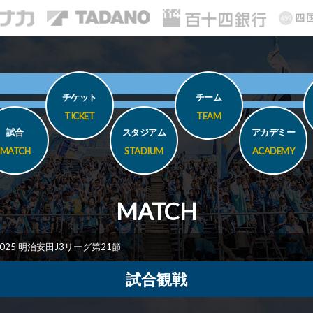
チケット
チーム
TICKET
TEAM
試合
スタジアム
アカデミー
MATCH
STADIUM
ACADEMY
MATCH
2025 明治安田J3リーグ第21節
試合観戦