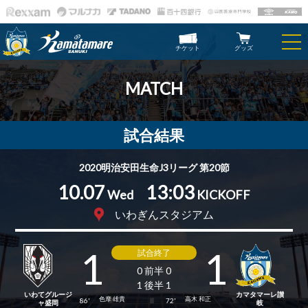
チケット
グッズ
MATCH
試合結果
2020明治安田生命J3リーグ 第20節
10.07
13:03
Wed
KICKOFF
いわぎんスタジアム
1
1
試合終了
0 前半 0
1 後半 1
いわてグルージ
カマタマーレ讃
色摩 雄貴
高木 和正
86'
72'
ャ盛岡
岐