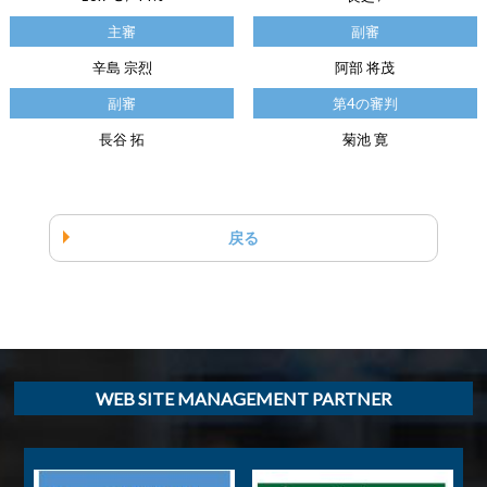
主審
副審
辛島 宗烈
阿部 将茂
副審
第4の審判
長谷 拓
菊池 寛
戻る
WEB SITE MANAGEMENT PARTNER