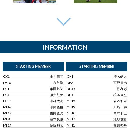
INFORMATION
STARTING MEMBER
STARTING MEMBER
GK1
土井 康平
GK1
清水 健太
DF18
宮市 剛
DF2
西野 貴治
DF4
牟田 雄祐
DF30
竹内 彬
DF3
藤井 航大
DF3
松本 直也
DF17
中村 太亮
MF15
岩本 和希
MF49
中野 雅臣
MF19
川﨑 一輝
MF19
吉田 直矢
MF10
高木 和正
MF8
脇本 晃成
MF17
池谷 友喜
MF14
嫁阪 翔太
MF11
森川 裕基