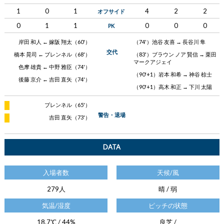
1
0
1
4
2
2
オフサイド
0
1
1
0
0
0
PK
岸田 和人 ← 嫁阪 翔太（60'）
（74'）池谷 友喜 → 長谷川 隼
交代
橋本 晃司 ← ブレンネル（68'）
（83'）ブラウン ノア 賢信 → 栗田
マークアジェイ
色摩 雄貴 ← 中野 雅臣（74'）
（90'+1）岩本 和希 → 神谷 椋士
後藤 京介 ← 吉田 直矢（74'）
（90'+1）高木 和正 → 下川 太陽
ブレンネル（65'）
警告・退場
吉田 直矢（73'）
DATA
入場者数
天候/風
279人
晴 / 弱
気温/湿度
ピッチの状態
18.7℃ / 44%
良芝 /