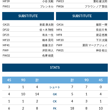
MF39
小谷 光毅
FW13
重松 健太郎
FW11
ブレンネル
FW26
ブラウン ノア 賢信
SUBSTITUTE
SUBSTITUTE
GK21
射庭 康太朗
GK16
服部 一輝
DF22
佐々木 翔悟
MF6
長谷川 隼
DF25
有永 一生
MF8
渡辺 悠雅
MF23
橋本 晃司
MF20
下川 太陽
MF41
後藤 京介
FW9
栗田 マークアジェイ
FW9
岸田 和人
FW21
神谷 椋士
FW32
色摩 雄貴
STATS
45
90
計
計
90
45
3
1
4
7
7
0
シュート
4
10
14
5
1
4
GK
1
1
2
4
3
1
CK
6
2
8
18
8
10
FK