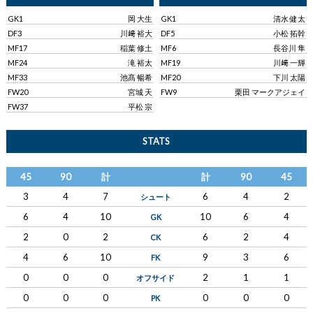
GK1
岡 大生
GK1
清水 健太
DF3
川﨑 裕大
DF5
小松 拓幹
MF17
稲葉 修土
MF6
長谷川 隼
MF24
滝 裕太
MF19
川﨑 一輝
MF33
池髙 暢希
MF20
下川 太陽
FW20
宮城 天
FW9
栗田 マークアジェイ
FW37
平松 宗
STATS
45
90
計
計
90
45
3
4
7
6
4
2
シュート
6
4
10
10
6
4
GK
2
0
2
6
2
4
CK
4
6
10
9
3
6
FK
0
0
0
2
1
1
オフサイド
0
0
0
0
0
0
PK