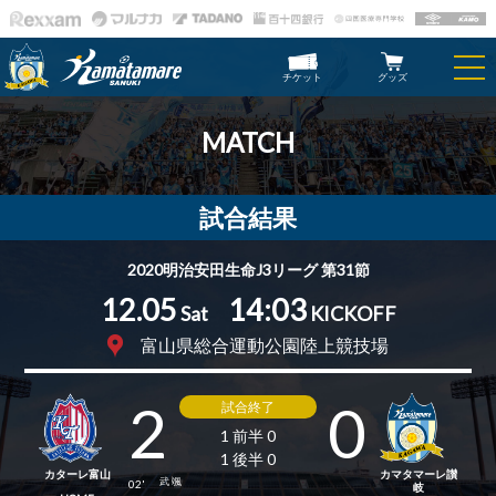
チケット
グッズ
MATCH
試合結果
2020明治安田生命J3リーグ 第31節
12.05
14:03
Sat
KICKOFF
富山県総合運動公園陸上競技場
2
0
試合終了
1 前半 0
1 後半 0
カターレ富山
カマタマーレ讃
武 颯
02'
岐