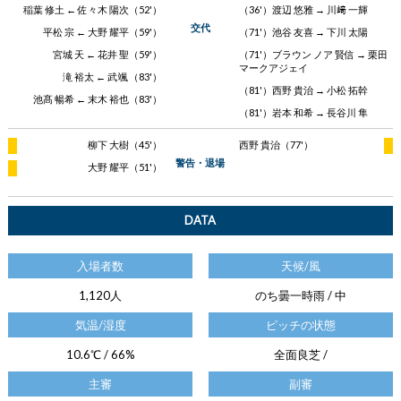
稲葉 修土 ← 佐々木 陽次（52'）
（36'）渡辺 悠雅 → 川﨑 一輝
交代
平松 宗 ← 大野 耀平（59'）
（71'）池谷 友喜 → 下川 太陽
宮城 天 ← 花井 聖（59'）
（71'）ブラウン ノア 賢信 → 栗田
マークアジェイ
滝 裕太 ← 武 颯（83'）
（81'）西野 貴治 → 小松 拓幹
池髙 暢希 ← 末木 裕也（83'）
（81'）岩本 和希 → 長谷川 隼
柳下 大樹（45'）
西野 貴治（77'）
警告・退場
大野 耀平（51'）
DATA
入場者数
天候/風
1,120人
のち曇一時雨 / 中
気温/湿度
ピッチの状態
10.6℃ / 66%
全面良芝 /
主審
副審