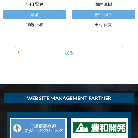
宇田 賢史
国吉 真樹
副審
第4の審判
加藤 正和
田村 裕真
戻る
WEB SITE MANAGEMENT PARTNER