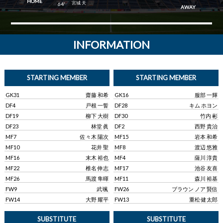
HOME
宮城 天
64'
AWAY
INFORMATION
STARTING MEMBER
STARTING MEMBER
GK31
齋藤 和希
GK16
服部 一輝
DF4
戸根 一誓
DF28
キム ホヨン
DF19
柳下 大樹
DF30
竹内 彬
DF23
林堂 眞
DF2
西野 貴治
MF7
佐々木 陽次
MF15
岩本 和希
MF10
花井 聖
MF8
渡辺 悠雅
MF16
末木 裕也
MF4
薩川 淳貴
MF22
椎名 伸志
MF17
池谷 友喜
MF26
馬渡 隼暉
MF11
森川 裕基
FW9
武 颯
FW26
ブラウン ノア 賢信
FW14
大野 耀平
FW13
重松 健太郎
SUBSTITUTE
SUBSTITUTE