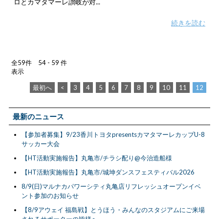
ロとカマタマーレ讃岐が対...
続きを読む
全59件 54 - 59 件
表示
最初へ
<
3
4
5
6
7
8
9
10
11
12
最新のニュース
【参加者募集】9/23香川トヨタpresentsカマタマーレカップU-8
サッカー大会
【HT活動実施報告】丸亀市/チラシ配り@今治造船様
【HT活動実施報告】丸亀市/城坤ダンスフェスティバル2026
8/9(日)マルナカパワーシティ丸亀店リフレッシュオープンイベ
ント参加のお知らせ
【8/9アウェイ 福島戦】とうほう・みんなのスタジアムにご来場
されるサポーターの皆様へ