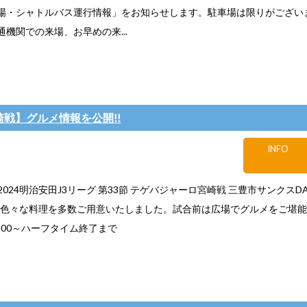
車場・シャトルバス運行情報」をお知らせします。駐車場は限りがござい
機関での来場、お早めの来...
宮崎戦】グルメ情報を公開!!
INFO
日)2024明治安田J3リーグ 第33節 テゲバジャーロ宮崎戦 三豊市サンクスDA
も色々な料理を多数ご用意いたしました。試合前は広場でグルメをご堪能く
:00～ハーフタイム終了まで