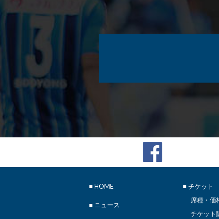
■
HOME
■ チケット
席種・価
■
ニュース
チケット