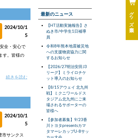
グッズ
最新のニュース
【HT活動実施報告】さ
2024/10/1
ぬき市/中学生1日補導
5
員
令和8年熊本地震被災地
安全・安心で
への支援物資協力に関
ます。皆様の
するお知らせ
【2026/27明治安田J3
リーグ】ミライロチケ
続きを読む
ット導入のお知らせ
【8/15アウェイ 北九州
戦】ミクニワールドス
タジアム北九州にご来
場されるサポーターの
皆様へ
2024/10/1
【参加者募集】9/23香
5
川トヨタpresentsカマ
タマーレカップU-8サッ
 三豊市サンクス
カー大会