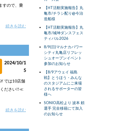
ますので、乗
【HT活動実施報告】丸
亀市/チラシ配り@今治
造船様
続きを読む
【HT活動実施報告】丸
亀市/城坤ダンスフェス
ティバル2026
8/9(日)マルナカパワー
シティ丸亀店リフレッ
シュオープンイベント
2024/10/1
参加のお知らせ
5
【8/9アウェイ 福島
戦】とうほう・みんな
Y では10店舗
のスタジアムにご来場
されるサポーターの皆
ださい!!≪
様へ
SONIO高松より 波本 頼
選手 完全移籍にて加入
続きを読む
のお知らせ