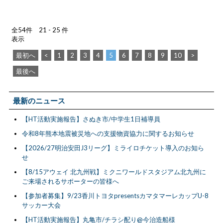
全54件 21 - 25 件
表示
最初へ
<
1
2
3
4
5
6
7
8
9
10
>
最後へ
最新のニュース
【HT活動実施報告】さぬき市/中学生1日補導員
令和8年熊本地震被災地への支援物資協力に関するお知らせ
【2026/27明治安田J3リーグ】ミライロチケット導入のお知ら
せ
【8/15アウェイ 北九州戦】ミクニワールドスタジアム北九州に
ご来場されるサポーターの皆様へ
【参加者募集】9/23香川トヨタpresentsカマタマーレカップU-8
サッカー大会
【HT活動実施報告】丸亀市/チラシ配り@今治造船様