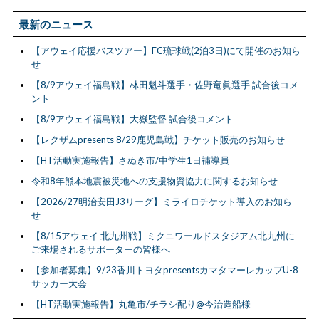
最新のニュース
【アウェイ応援バスツアー】FC琉球戦(2泊3日)にて開催のお知ら
せ
【8/9アウェイ福島戦】林田魁斗選手・佐野竜眞選手 試合後コメ
ント
【8/9アウェイ福島戦】大嶽監督 試合後コメント
【レクザムpresents 8/29鹿児島戦】チケット販売のお知らせ
【HT活動実施報告】さぬき市/中学生1日補導員
令和8年熊本地震被災地への支援物資協力に関するお知らせ
【2026/27明治安田J3リーグ】ミライロチケット導入のお知ら
せ
【8/15アウェイ 北九州戦】ミクニワールドスタジアム北九州に
ご来場されるサポーターの皆様へ
【参加者募集】9/23香川トヨタpresentsカマタマーレカップU-8
サッカー大会
【HT活動実施報告】丸亀市/チラシ配り@今治造船様