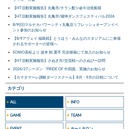
【HT活動実施報告】丸亀市/チラシ配り@今治造船様
【HT活動実施報告】丸亀市/城坤ダンスフェスティバル2026
8/9(日)マルナカパワーシティ丸亀店リフレッシュオープンイベ
ント参加のお知らせ
【8/9アウェイ 福島戦】とうほう・みんなのスタジアムにご来場
されるサポーターの皆様へ
SONIO高松より 波本 頼 選手 完全移籍にて加入のお知らせ
【HT活動実施報告】さぬき市/交流戦へのさぬぴー訪問
2026/27シーズン「PRIDE OF 中四国」実施のお知らせ
【カマタマーレ讃岐ダーツスクール】8月・9月の日程について
カテゴリ
ALL
INFO
GAME
TEAM
EVENT
ホームタウン