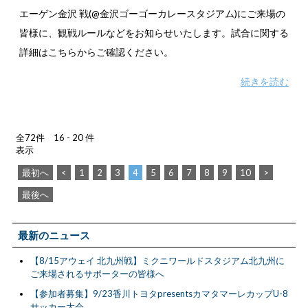
エーゲン金沢 戦(@金沢ゴーゴーカレースタジアム)にご来場の
皆様に、観戦ルールなどをお知らせいたします。試合に関する
詳細はこちらからご確認ください。
続きを読む
全72件 16 - 20 件
表示
最初へ
<
1
2
3
4
5
6
7
8
9
10
>
最後へ
最新のニュース
【8/15アウェイ 北九州戦】ミクニワールドスタジアム北九州に
ご来場されるサポーターの皆様へ
【参加者募集】9/23香川トヨタpresentsカマタマーレカップU-8
サッカー大会