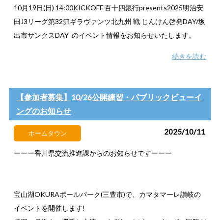
10月19日(日) 14:00KICKOFF 百十四銀行presents2025明治安
田J3リーグ第32節ギラヴァンツ北九州 戦 じんけん啓発DAY/坂
出市サンクスDAY のイベント情報をお知らせいたします。
続きを読む
【参加者募集】10/26公開練習・パブリックビューイ
ングのお知らせ
2025/10/11
ホームタウン
ーーー香川県交流推進課からのお知らせですーーー
宝山湖OKURAボールパーク(三豊市)で、カマタマーレ讃岐の
イベントを開催します!