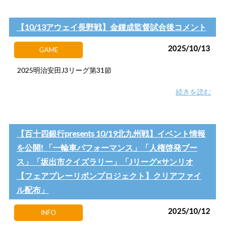
【10/13アウェイ長野戦】金鍾成監督試合後コメント
2025/10/13
GAME
2025明治安田J3リーグ第31節
続きを読む
【百十四銀行presents 10/19北九州戦】イベント情報
を公開! 「一輪車パフォーマンス」「人権啓発ブー
ス」「坂出市クイズラリー」「Jリーグ×サンリオ
【フェアプレーリボンプロジェクト】クリアファイ
ル配布」
2025/10/12
INFO