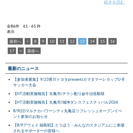
続きを読む
全86件 61 - 65 件
表示
最初へ
<
8
9
10
11
12
13
14
15
16
17
>
最後へ
最新のニュース
【参加者募集】9/23香川トヨタpresentsカマタマーレカップU-8
サッカー大会
【HT活動実施報告】丸亀市/チラシ配り@今治造船様
【HT活動実施報告】丸亀市/城坤ダンスフェスティバル2026
8/9(日)マルナカパワーシティ丸亀店リフレッシュオープンイベ
ント参加のお知らせ
【8/9アウェイ 福島戦】とうほう・みんなのスタジアムにご来場
されるサポーターの皆様へ