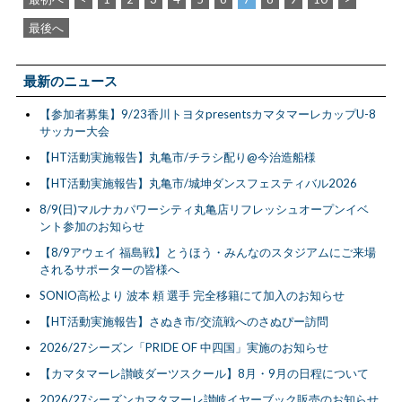
最後へ
最新のニュース
【参加者募集】9/23香川トヨタpresentsカマタマーレカップU-8
サッカー大会
【HT活動実施報告】丸亀市/チラシ配り@今治造船様
【HT活動実施報告】丸亀市/城坤ダンスフェスティバル2026
8/9(日)マルナカパワーシティ丸亀店リフレッシュオープンイベ
ント参加のお知らせ
【8/9アウェイ 福島戦】とうほう・みんなのスタジアムにご来場
されるサポーターの皆様へ
SONIO高松より 波本 頼 選手 完全移籍にて加入のお知らせ
【HT活動実施報告】さぬき市/交流戦へのさぬぴー訪問
2026/27シーズン「PRIDE OF 中四国」実施のお知らせ
【カマタマーレ讃岐ダーツスクール】8月・9月の日程について
2026/27シーズンカマタマーレ讃岐イヤーブック販売のお知らせ