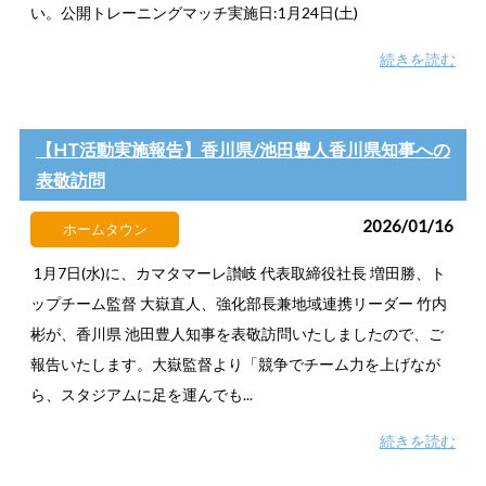
い。公開トレーニングマッチ実施日:1月24日(土)
続きを読む
【HT活動実施報告】香川県/池田豊人香川県知事への
表敬訪問
2026/01/16
ホームタウン
1月7日(水)に、カマタマーレ讃岐 代表取締役社長 増田勝、ト
ップチーム監督 大嶽直人、強化部長兼地域連携リーダー 竹内
彬が、香川県 池田豊人知事を表敬訪問いたしましたので、ご
報告いたします。大嶽監督より「競争でチーム力を上げなが
ら、スタジアムに足を運んでも...
続きを読む