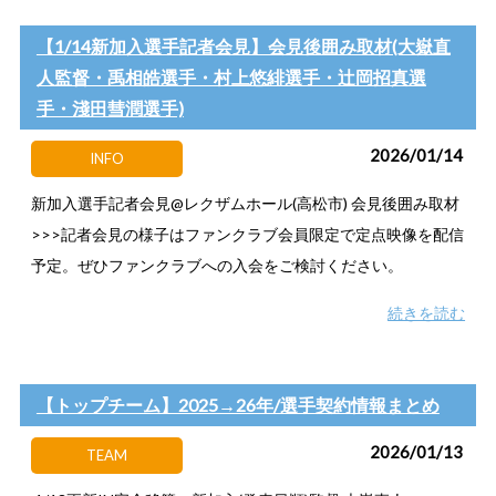
【1/14新加入選手記者会見】会見後囲み取材(大嶽直
人監督・禹相皓選手・村上悠緋選手・辻岡招真選
手・淺田彗潤選手)
2026/01/14
INFO
新加入選手記者会見@レクザムホール(高松市) 会見後囲み取材
>>>記者会見の様子はファンクラブ会員限定で定点映像を配信
予定。ぜひファンクラブへの入会をご検討ください。
続きを読む
【トップチーム】2025→26年/選手契約情報まとめ
2026/01/13
TEAM