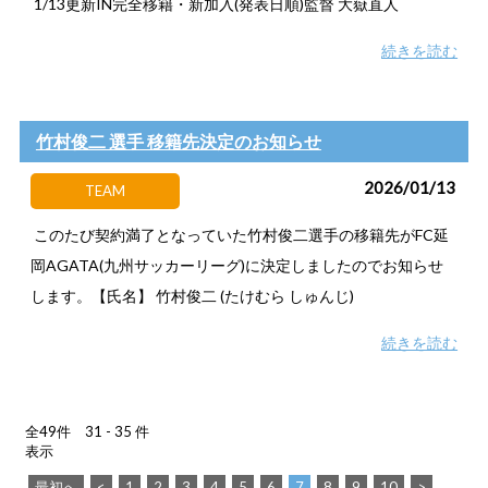
1/13更新IN完全移籍・新加入(発表日順)監督 大嶽直人
続きを読む
竹村俊二 選手 移籍先決定のお知らせ
2026/01/13
TEAM
このたび契約満了となっていた竹村俊二選手の移籍先がFC延
岡AGATA(九州サッカーリーグ)に決定しましたのでお知らせ
します。【氏名】 竹村俊二 (たけむら しゅんじ)
続きを読む
全49件 31 - 35 件
表示
最初へ
<
1
2
3
4
5
6
7
8
9
10
>