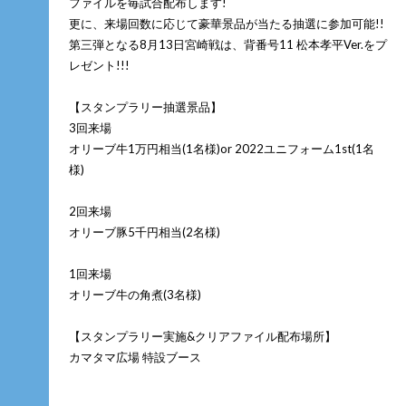
ファイルを毎試合配布します!
更に、来場回数に応じて豪華景品が当たる抽選に参加可能!!
第三弾となる8月13日宮崎戦は、背番号11 松本孝平Ver.をプ
レゼント!!!
【スタンプラリー抽選景品】
3回来場
オリーブ牛1万円相当(1名様)or 2022ユニフォーム1st(1名
様)
2回来場
オリーブ豚5千円相当(2名様)
1回来場
オリーブ牛の角煮(3名様)
【スタンプラリー実施&クリアファイル配布場所】
カマタマ広場 特設ブース