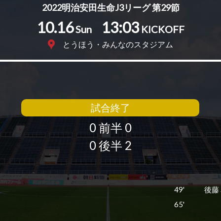
2022明治安田生命J3リーグ 第29節
10.16
13:03
Sun
KICKOFF
とうほう・みんなのスタジアム
0
試合終了
0 前半 0
0 後半 2
49'
後藤
65'