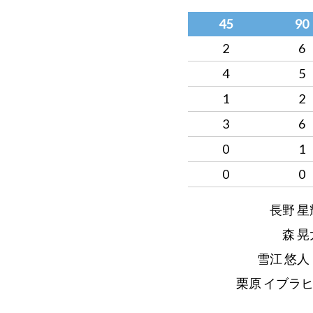
45
90
2
6
4
5
1
2
3
6
0
1
0
0
長野 星
森 晃
雪江 悠人 
栗原 イブラヒ