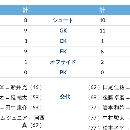
計
計
8
シュート
10
9
GK
11
3
CK
1
9
FK
8
1
オフサイド
2
0
PK
0
輝 ← 新井 光（46'）
（62'）田尾 佳祐 
交代
太 ← 延 祐太（59'）
（69'）後藤 卓磨 
← 田中 康介（59'）
（77'）岩本 和希 
ム ジュニア ← 河西
（77'）中村 駿太 
真（69'）
（77'）松本 孝平 