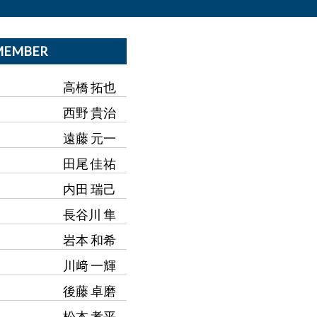
MEMBER
高橋 拓也
西野 貴治
遠藤 元一
田尾 佳祐
内田 瑞己
長谷川 隼
岩本 和希
川﨑 一輝
後藤 卓磨
松本 孝平