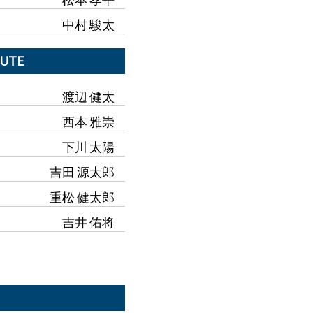
中村 駿太
TUTE
渡辺 健太
西本 雅崇
下川 太陽
吉田 源太郎
重松 健太郎
吉井 佑将