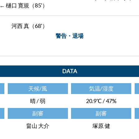
← 樋口 寛規（85'）
河西 真（68'）
警告・退場
DATA
天候/風
気温/湿度
晴 / 弱
20.9℃ / 47%
副審
副審
畠山 大介
塚原 健