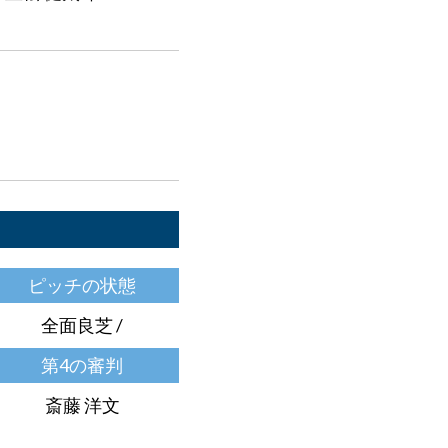
ピッチの状態
全面良芝 /
第4の審判
斎藤 洋文