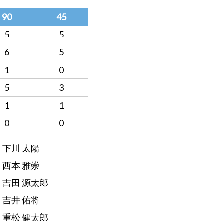
90
45
5
5
6
5
1
0
5
3
1
1
0
0
→ 下川 太陽
→ 西本 雅崇
→ 吉田 源太郎
→ 吉井 佑将
→ 重松 健太郎