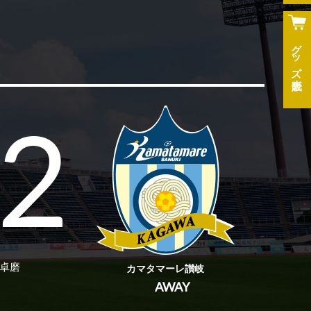
グッズ
2
 卓磨
カマタマーレ讃岐
AWAY