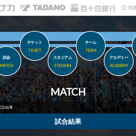
チケット
チーム
TICKET
TEAM
試合
スタジアム
アカデミー
MATCH
STADIUM
ACADEMY
MATCH
試合結果
試合結果