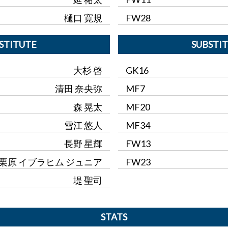
樋口 寛規
FW28
STITUTE
SUBSTI
大杉 啓
GK16
清田 奈央弥
MF7
森 晃太
MF20
雪江 悠人
MF34
長野 星輝
FW13
栗原 イブラヒム ジュニア
FW23
堤 聖司
STATS