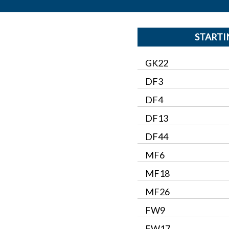
START
GK22
DF3
DF4
DF13
DF44
MF6
MF18
MF26
FW9
FW17