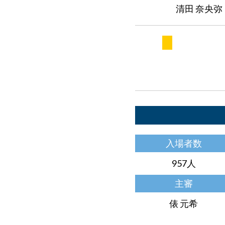
清田 奈央弥 
入場者数
957人
主審
俵 元希