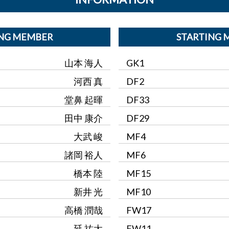
ING MEMBER
STARTING 
山本 海人
GK1
河西 真
DF2
堂鼻 起暉
DF33
田中 康介
DF29
大武 峻
MF4
諸岡 裕人
MF6
橋本 陸
MF15
新井 光
MF10
高橋 潤哉
FW17
延 祐太
FW11