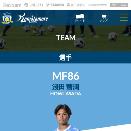
チケット
グッズ
TEAM
選手
MF86
淺田 彗潤
HOWL ASADA