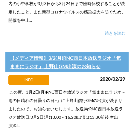
内の小中学校が3月3日から3月24日まで臨時休校することが決
定したこと、また新型コロナウイルスの感染拡大を防ぐため、
開催を中止...
続きを読む
【メディア情報】3/2(月)RNC西日本放送ラジオ「気
ままにラジオ」 上野山GM出演のお知らせ
2020/02/29
INFO
この度、3月2日(月)RNC西日本放送ラジオ「気ままにラジオ ~
雨の日晴れの日曇りの日~」に上野山信行GMの出演が決まり
ましたので、お知らせいたします。放送局:RNC西日本放送ラ
ジオ放送日:3月2日(月)13:00～16:20(出演は13:30前後 生出
演)&l...