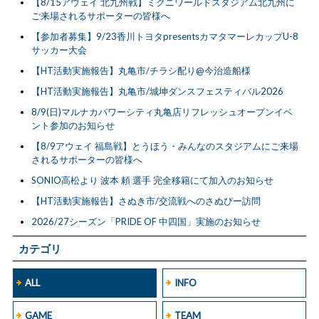
【8/15アウェイ 北九州戦】ミクニワールドスタジアム北九州に
ご来場されるサポーターの皆様へ
【参加者募集】9/23香川トヨタpresentsカマタマーレカップU-8
サッカー大会
【HT活動実施報告】丸亀市/チラシ配り@今治造船様
【HT活動実施報告】丸亀市/城坤ダンスフェスティバル2026
8/9(日)マルナカパワーシティ丸亀店リフレッシュオープンイベ
ント参加のお知らせ
【8/9アウェイ 福島戦】とうほう・みんなのスタジアムにご来場
されるサポーターの皆様へ
SONIO高松より 波本 頼 選手 完全移籍にて加入のお知らせ
【HT活動実施報告】さぬき市/交流戦へのさぬぴー訪問
2026/27シーズン「PRIDE OF 中四国」実施のお知らせ
カテゴリ
ALL
INFO
GAME
TEAM