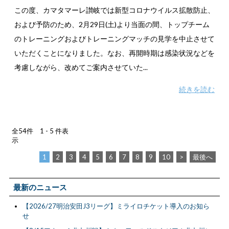
この度、カマタマーレ讃岐では新型コロナウイルス拡散防止、
および予防のため、2月29日(土)より当面の間、トップチーム
のトレーニングおよびトレーニングマッチの見学を中止させて
いただくことになりました。なお、再開時期は感染状況などを
考慮しながら、改めてご案内させていた...
続きを読む
全54件 1 - 5 件表
示
1
2
3
4
5
6
7
8
9
10
>
最後へ
最新のニュース
【2026/27明治安田J3リーグ】ミライロチケット導入のお知ら
せ