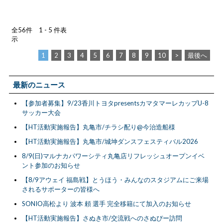
全56件 1 - 5 件表
示
1
2
3
4
5
6
7
8
9
10
>
最後へ
最新のニュース
【参加者募集】9/23香川トヨタpresentsカマタマーレカップU-8
サッカー大会
【HT活動実施報告】丸亀市/チラシ配り@今治造船様
【HT活動実施報告】丸亀市/城坤ダンスフェスティバル2026
8/9(日)マルナカパワーシティ丸亀店リフレッシュオープンイベ
ント参加のお知らせ
【8/9アウェイ 福島戦】とうほう・みんなのスタジアムにご来場
されるサポーターの皆様へ
SONIO高松より 波本 頼 選手 完全移籍にて加入のお知らせ
【HT活動実施報告】さぬき市/交流戦へのさぬぴー訪問