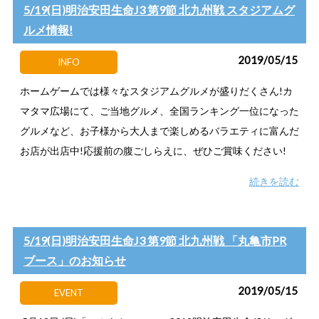
5/19(日)明治安田生命J3 第9節 北九州戦 スタジアムグ
ルメ情報!
2019/05/15
INFO
ホームゲームでは様々なスタジアムグルメが盛りだくさん!カ
マタマ広場にて、ご当地グルメ、全国ランキング一位になった
グルメなど、お子様から大人まで楽しめるバラエティに富んだ
お店が出店中!応援前の腹ごしらえに、ぜひご賞味ください!
続きを読む
5/19(日)明治安田生命J3 第9節 北九州戦 「丸亀市PR
ブース」のお知らせ
2019/05/15
EVENT