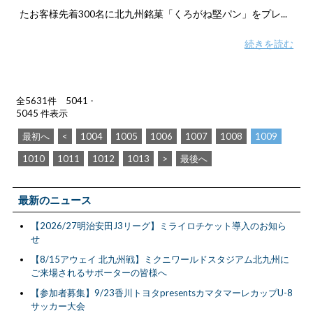
たお客様先着300名に北九州銘菓「くろがね堅パン」をプレ...
続きを読む
全5631件 5041 -
5045 件表示
最初へ
<
1004
1005
1006
1007
1008
1009
1010
1011
1012
1013
>
最後へ
最新のニュース
【2026/27明治安田J3リーグ】ミライロチケット導入のお知ら
せ
【8/15アウェイ 北九州戦】ミクニワールドスタジアム北九州に
ご来場されるサポーターの皆様へ
【参加者募集】9/23香川トヨタpresentsカマタマーレカップU-8
サッカー大会