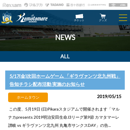
チケット
グッズ
NEWS
ALL
5/17(金)次回ホームゲーム 「ギラヴァンツ北九州戦」
告知チラシ配布活動 実施のお知らせ
2019/05/15
ホームタウン
この度、5月19日 (日)Pikaraスタジアムで開催されます「マル
ナカpresents 2019明治安田生命J3リーグ第9節 カマタマーレ
讃岐 vs ギラヴァンツ北九州 丸亀市サンクスDAY」の告...