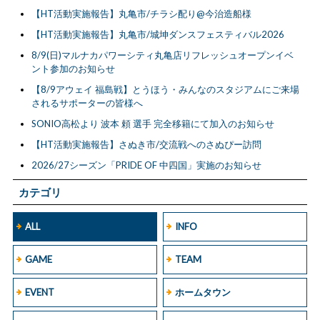
【HT活動実施報告】丸亀市/チラシ配り@今治造船様
【HT活動実施報告】丸亀市/城坤ダンスフェスティバル2026
8/9(日)マルナカパワーシティ丸亀店リフレッシュオープンイベ
ント参加のお知らせ
【8/9アウェイ 福島戦】とうほう・みんなのスタジアムにご来場
されるサポーターの皆様へ
SONIO高松より 波本 頼 選手 完全移籍にて加入のお知らせ
【HT活動実施報告】さぬき市/交流戦へのさぬぴー訪問
2026/27シーズン「PRIDE OF 中四国」実施のお知らせ
カテゴリ
ALL
INFO
GAME
TEAM
EVENT
ホームタウン