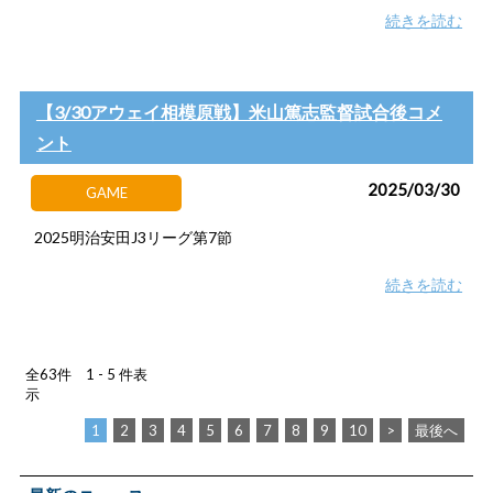
続きを読む
【3/30アウェイ相模原戦】米山篤志監督試合後コメ
ント
2025/03/30
GAME
2025明治安田J3リーグ第7節
続きを読む
全63件 1 - 5 件表
示
1
2
3
4
5
6
7
8
9
10
>
最後へ