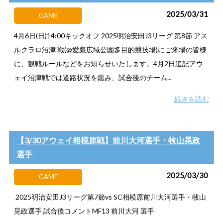
2025/03/31
GAME
4月6日(日)14:00キックオフ 2025明治安田J3リーグ 第8節 アス
ルクラロ沼津 戦(@愛鷹広域公園多目的競技場)にご来場の皆様
に、観戦ルールなどをお知らせいたします。4月2日追記アウ
ェイ沼津戦では道路状況を鑑み、試合後のチーム...
続きを読む
【3/30アウェイ相模原戦】前川大河選手・牧山晃政
選手
2025/03/30
GAME
2025明治安田J3リーグ第7節vs SC相模原前川大河選手・牧山
晃政選手 試合後コメントMF13 前川大河 選手