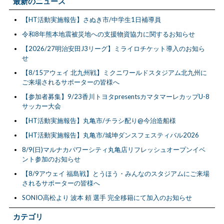
最新のニュース
【HT活動実施報告】さぬき市/中学生1日補導員
令和8年熊本地震被災地への支援物資協力に関するお知らせ
【2026/27明治安田J3リーグ】ミライロチケット導入のお知ら
せ
【8/15アウェイ 北九州戦】ミクニワールドスタジアム北九州に
ご来場されるサポーターの皆様へ
【参加者募集】9/23香川トヨタpresentsカマタマーレカップU-8
サッカー大会
【HT活動実施報告】丸亀市/チラシ配り@今治造船様
【HT活動実施報告】丸亀市/城坤ダンスフェスティバル2026
8/9(日)マルナカパワーシティ丸亀店リフレッシュオープンイベ
ント参加のお知らせ
【8/9アウェイ 福島戦】とうほう・みんなのスタジアムにご来場
されるサポーターの皆様へ
SONIO高松より 波本 頼 選手 完全移籍にて加入のお知らせ
カテゴリ