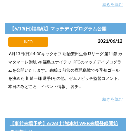
続きを読む
【6/13(日)福島戦】マッチデイプログラム公開
2021/06/12
INFO
6月13日(日)14:00キックオフ 明治安田生命J3リーグ 第11節 カ
マタマーレ讃岐 vs 福島ユナイテッドFCのマッチデイプログラ
ムを公開いたします。表紙は 前節の鹿児島戦で今季初ゴール
を決めた 川﨑一輝 選手!その他、ゼムノビッチ監督コメント、
本日のみどころ、イベント情報、 各チ...
続きを読む
【事前来場予約】6/26(土)熊本戦 WEB来場登録開始