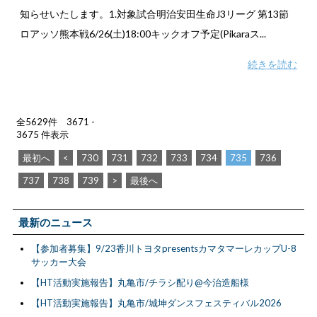
知らせいたします。1.対象試合明治安田生命J3リーグ 第13節
ロアッソ熊本戦6/26(土)18:00キックオフ予定(Pikaraス...
続きを読む
全5629件 3671 -
3675 件表示
最初へ
<
730
731
732
733
734
735
736
737
738
739
>
最後へ
最新のニュース
【参加者募集】9/23香川トヨタpresentsカマタマーレカップU-8
サッカー大会
【HT活動実施報告】丸亀市/チラシ配り@今治造船様
【HT活動実施報告】丸亀市/城坤ダンスフェスティバル2026