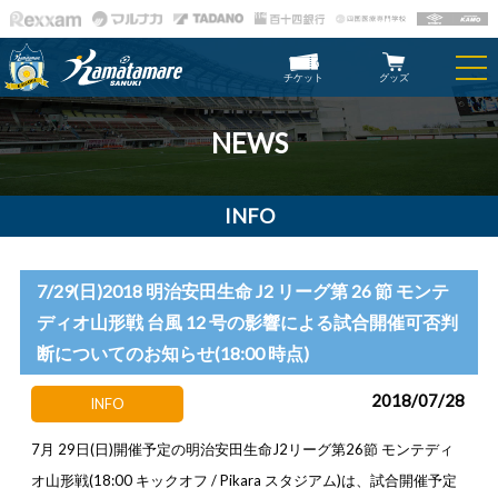
チケット
グッズ
NEWS
INFO
7/29(日)2018 明治安田生命 J2 リーグ第 26 節 モンテ
ディオ山形戦 台風 12 号の影響による試合開催可否判
断についてのお知らせ(18:00 時点)
2018/07/28
INFO
7月
29
日(
日)
開催予定の明治安田生命
J2
リーグ第
26
節
モンテディ
オ山形戦(
18:00
キックオフ
/ Pikara
スタジアム)
は、試合開催予定