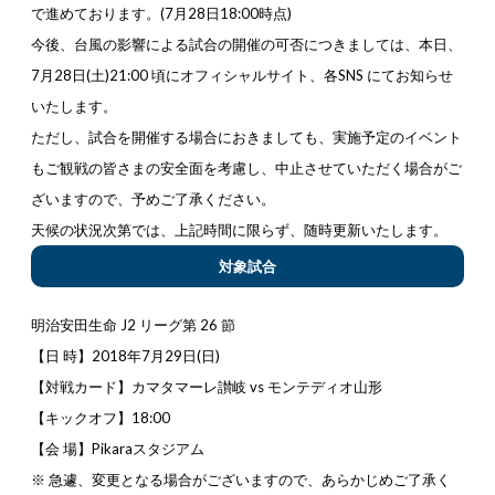
で進めております。
(7
月
28
日
18:00
時点
)
今後、台風の影響による試合の開催の可否につきましては、本日、
7
月
28日(
土)21
:00 頃
にオフィシャルサ
イト、各
SNS
にてお知らせ
いたします。
ただし、試合を開催する場合におきましても、実施予定のイベント
もご観戦の皆さまの安全面を考慮し、中止させていただく場合がご
ざいますので、予めご了承ください。
天候の状況次第では、上記時間に限らず、随時更新いたします。
対象試合
明治安田生命
J2
リーグ第
26
節
【日
時】
2018
年
7
月
29
日
(
日
)
【対戦カード】カマタマーレ讃岐
vs
モンテディオ山形
【キックオフ】
18:00
【会
場】
Pikara
スタジアム
※
急遽、変更となる場合がございますので、あらかじめご了承く