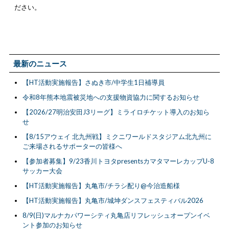
ださい。
最新のニュース
【HT活動実施報告】さぬき市/中学生1日補導員
令和8年熊本地震被災地への支援物資協力に関するお知らせ
【2026/27明治安田J3リーグ】ミライロチケット導入のお知ら
せ
【8/15アウェイ 北九州戦】ミクニワールドスタジアム北九州に
ご来場されるサポーターの皆様へ
【参加者募集】9/23香川トヨタpresentsカマタマーレカップU-8
サッカー大会
【HT活動実施報告】丸亀市/チラシ配り@今治造船様
【HT活動実施報告】丸亀市/城坤ダンスフェスティバル2026
8/9(日)マルナカパワーシティ丸亀店リフレッシュオープンイベ
ント参加のお知らせ