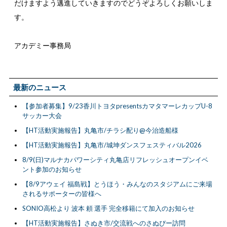
だけますよう邁進していきますのでどうぞよろしくお願いしま
す。
アカデミー事務局
最新のニュース
【参加者募集】9/23香川トヨタpresentsカマタマーレカップU-8
サッカー大会
【HT活動実施報告】丸亀市/チラシ配り@今治造船様
【HT活動実施報告】丸亀市/城坤ダンスフェスティバル2026
8/9(日)マルナカパワーシティ丸亀店リフレッシュオープンイベ
ント参加のお知らせ
【8/9アウェイ 福島戦】とうほう・みんなのスタジアムにご来場
されるサポーターの皆様へ
SONIO高松より 波本 頼 選手 完全移籍にて加入のお知らせ
【HT活動実施報告】さぬき市/交流戦へのさぬぴー訪問