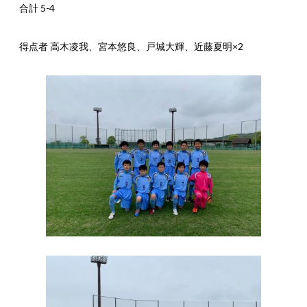
合計 5-4
得点者 高木凌我、宮本悠良、戸城大輝、近藤夏明×2