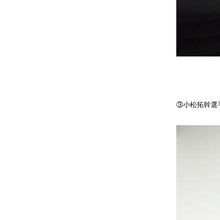
③小松拓幹選