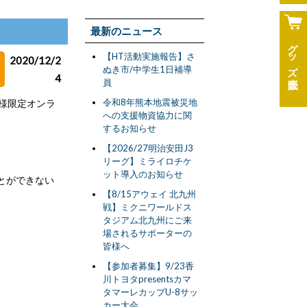
最新のニュース
グッズ
【HT活動実施報告】さ
2020/12/2
ぬき市/中学生1日補導
4
員
令和8年熊本地震被災地
ー様限定オンラ
への支援物資協力に関
するお知らせ
【2026/27明治安田J3
リーグ】ミライロチケ
ット導入のお知らせ
とができない
【8/15アウェイ 北九州
戦】ミクニワールドス
タジアム北九州にご来
場されるサポーターの
皆様へ
【参加者募集】9/23香
川トヨタpresentsカマ
タマーレカップU-8サッ
カー大会