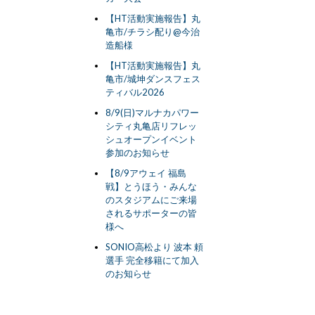
【HT活動実施報告】丸
亀市/チラシ配り@今治
造船様
【HT活動実施報告】丸
亀市/城坤ダンスフェス
ティバル2026
8/9(日)マルナカパワー
シティ丸亀店リフレッ
シュオープンイベント
参加のお知らせ
【8/9アウェイ 福島
戦】とうほう・みんな
のスタジアムにご来場
されるサポーターの皆
様へ
SONIO高松より 波本 頼
選手 完全移籍にて加入
のお知らせ