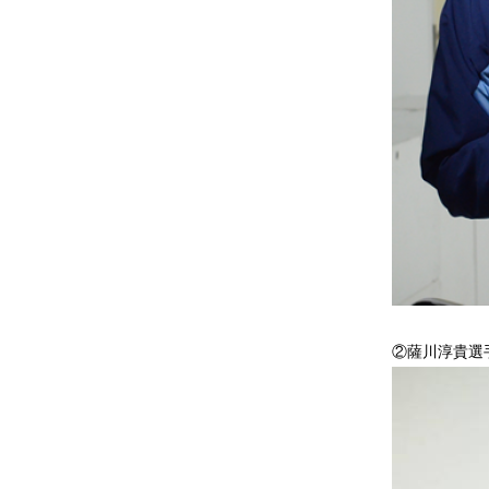
②薩川淳貴選