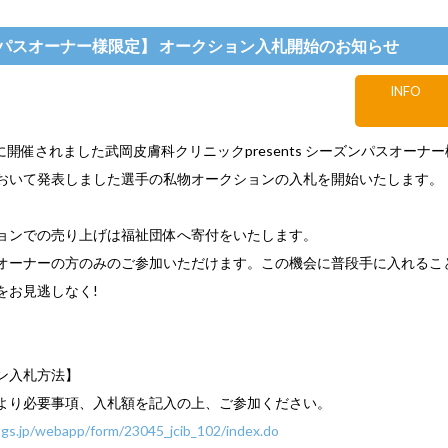
パスオーナー様限定】 オークション入札開始のお知らせ
INFO
水)に開催されました武岡皮膚科クリニックpresents シーズンパスオーナ
おいて発表しました選手の私物オークションの入札を開始いたします。
ョンでの売り上げは福祉団体へ寄付をいたします。
オーナーの方のみのご参加いただけます。この機会に普段手に入れるこ
をお見逃しなく!
ン入札方法】
より必要事項、入札額を記入の上、ご参加ください。
.msgs.jp/webapp/form/23045_jcib_102/index.do