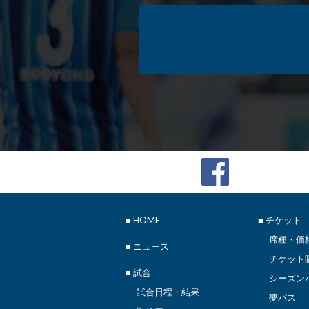
■
HOME
■ チケット
席種・価
■
ニュース
チケット
■ 試合
シーズン
試合日程・結果
夢パス