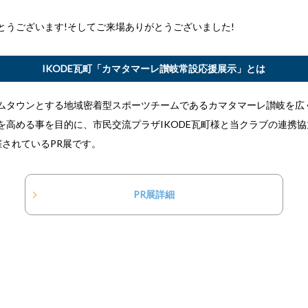
とうございます!そしてご来場ありがとうございました!
IKODE瓦町「カマタマーレ讃岐常設応援展示」とは
ムタウンとする地域密着型スポーツチームであるカマタマーレ讃岐を広
を高める事を目的に、市民交流プラザIKODE瓦町様と当クラブの連携協力
催されているPR展です。
PR展詳細