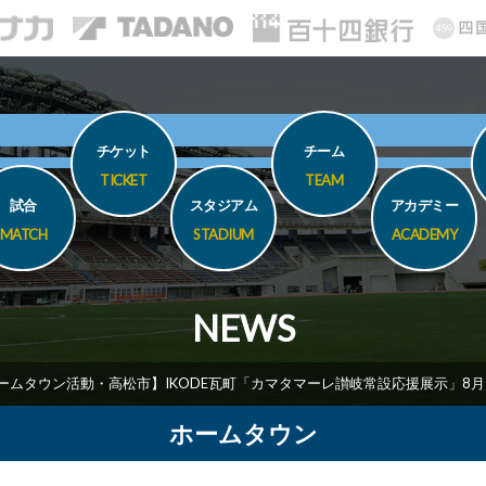
チケット
チーム
TICKET
TEAM
試合
スタジアム
アカデミー
MATCH
STADIUM
ACADEMY
NEWS
ームタウン活動・高松市】IKODE瓦町「カマタマーレ讃岐常設応援展示」8月
ホームタウン