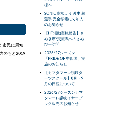
様へ
SONIO高松より 波本 頼
選手 完全移籍にて加入
のお知らせ
【HT活動実施報告】さ
ぬき市/交流戦へのさぬ
ぴー訪問
く市民に周知
2026/27シーズン
のもと2019
「PRIDE OF 中四国」実
施のお知らせ
【カマタマーレ讃岐ダ
ーツスクール】8月・9
月の日程について
2026/27シーズンカマ
タマーレ讃岐イヤーブ
ック販売のお知らせ