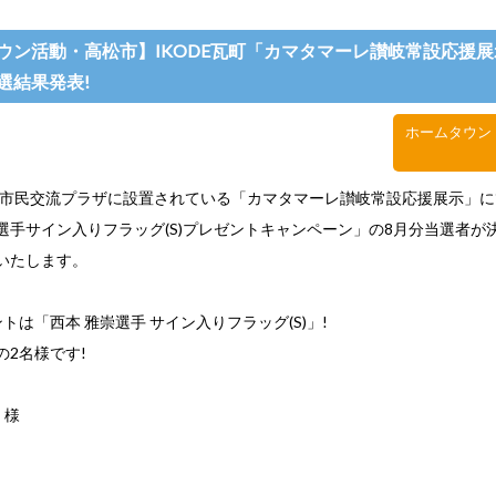
ウン活動・高松市】IKODE瓦町「カマタマーレ讃岐常設応援展
選結果発表!
ホームタウン
8階 市民交流プラザに設置されている「カマタマーレ讃岐常設応援展示」
選手サイン入りフラッグ(S)プレゼントキャンペーン」の8月分当選者が
いたします。
トは「西本 雅崇選手 サイン入りフラッグ(S)」!
の2名様です!
 様