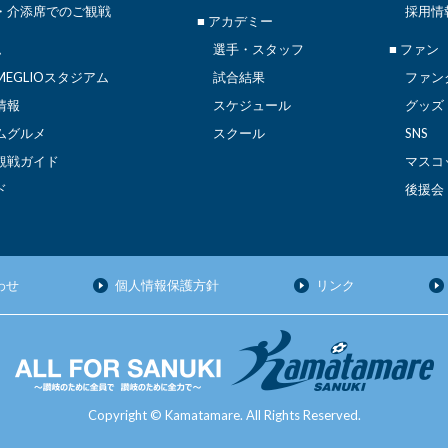
・介添席でのご観戦
採用情
■ アカデミー
ム
選手・スタッフ
■ ファン
EGLIOスタジアム
試合結果
ファン
情報
スケジュール
グッズ
ムグルメ
スクール
SNS
観戦ガイド
マスコ
ド
後援会
わせ
個人情報保護方針
リンク
Copyright © Kamatamare. All Rights Reserved.