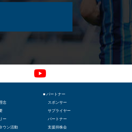
■ パートナー
理念
スポンサー
要
サプライヤー
リー
パートナー
タウン活動
支援持株会