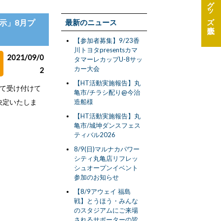
グッズ
示」8月プ
最新のニュース
【参加者募集】9/23香
川トヨタpresentsカマ
2021/09/0
タマーレカップU-8サッ
カー大会
2
【HT活動実施報告】丸
にて受け付けて
亀市/チラシ配り@今治
決定いたしま
造船様
【HT活動実施報告】丸
亀市/城坤ダンスフェス
ティバル2026
8/9(日)マルナカパワー
シティ丸亀店リフレッ
シュオープンイベント
参加のお知らせ
【8/9アウェイ 福島
戦】とうほう・みんな
のスタジアムにご来場
されるサポーターの皆