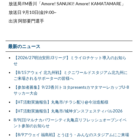
放送局 FM香川「Amore! SANUKI! Amore! KAMATAMARE」
放送日 9月10日(金)9:00~
出演 阿部要門選手
最新のニュース
【2026/27明治安田J3リーグ】ミライロチケット導入のお知ら
せ
【8/15アウェイ 北九州戦】ミクニワールドスタジアム北九州に
ご来場されるサポーターの皆様へ
【参加者募集】9/23香川トヨタpresentsカマタマーレカップU-8
サッカー大会
【HT活動実施報告】丸亀市/チラシ配り@今治造船様
【HT活動実施報告】丸亀市/城坤ダンスフェスティバル2026
8/9(日)マルナカパワーシティ丸亀店リフレッシュオープンイベ
ント参加のお知らせ
【8/9アウェイ 福島戦】とうほう・みんなのスタジアムにご来場