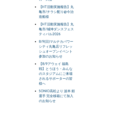
【HT活動実施報告】丸
亀市/チラシ配り@今治
造船様
【HT活動実施報告】丸
亀市/城坤ダンスフェス
ティバル2026
8/9(日)マルナカパワー
シティ丸亀店リフレッ
シュオープンイベント
参加のお知らせ
【8/9アウェイ 福島
戦】とうほう・みんな
のスタジアムにご来場
されるサポーターの皆
様へ
SONIO高松より 波本 頼
選手 完全移籍にて加入
のお知らせ