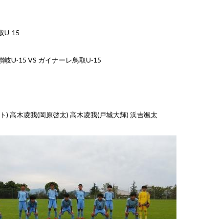
U-15
岐U-15 VS ガイナーレ鳥取U-15
ト) 高木凌我(岡原啓太) 高木凌我(戸城大輝) 浜吉颯太