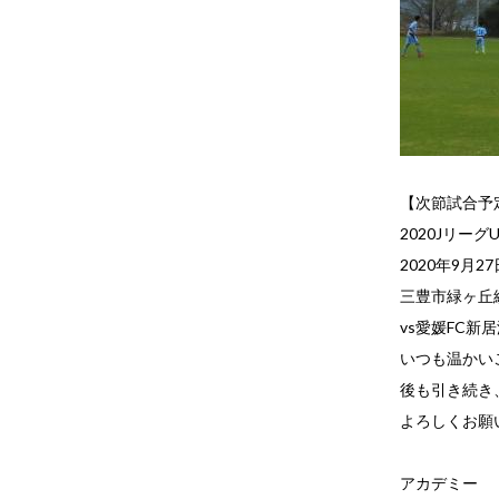
【次節試合予
2020Jリーグ
2020年9月27日
三豊市緑ヶ丘
vs愛媛FC新居
いつも温かい
後も引き続き
よろしくお願
アカデミー