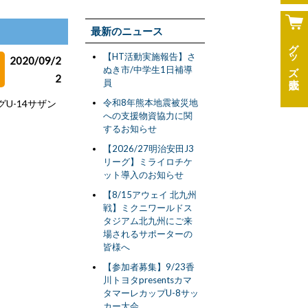
最新のニュース
グッズ
【HT活動実施報告】さ
2020/09/2
ぬき市/中学生1日補導
2
員
令和8年熊本地震被災地
U-14サザン
への支援物資協力に関
するお知らせ
【2026/27明治安田J3
リーグ】ミライロチケ
ット導入のお知らせ
【8/15アウェイ 北九州
戦】ミクニワールドス
タジアム北九州にご来
場されるサポーターの
皆様へ
【参加者募集】9/23香
川トヨタpresentsカマ
タマーレカップU-8サッ
カー大会