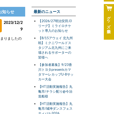
お知らせ
最新のニュース
グッズ
【2026/27明治安田J3
2023/12/2
リーグ】ミライロチケ
9
ット導入のお知らせ
【8/15アウェイ 北九州
決まりましたの
戦】ミクニワールドス
タジアム北九州にご来
場されるサポーターの
皆様へ
【参加者募集】9/23香
川トヨタpresentsカマ
タマーレカップU-8サッ
カー大会
【HT活動実施報告】丸
亀市/チラシ配り@今治
造船様
【HT活動実施報告】丸
亀市/城坤ダンスフェス
ティバル2026