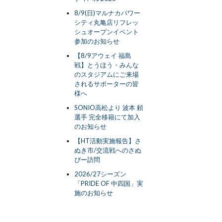
8/9(日)マルナカパワー
シティ丸亀店リフレッ
シュオープンイベント
参加のお知らせ
【8/9アウェイ 福島
戦】とうほう・みんな
のスタジアムにご来場
されるサポーターの皆
様へ
SONIO高松より 波本 頼
選手 完全移籍にて加入
のお知らせ
【HT活動実施報告】さ
ぬき市/交流戦へのさぬ
ぴー訪問
2026/27シーズン
「PRIDE OF 中四国」実
施のお知らせ