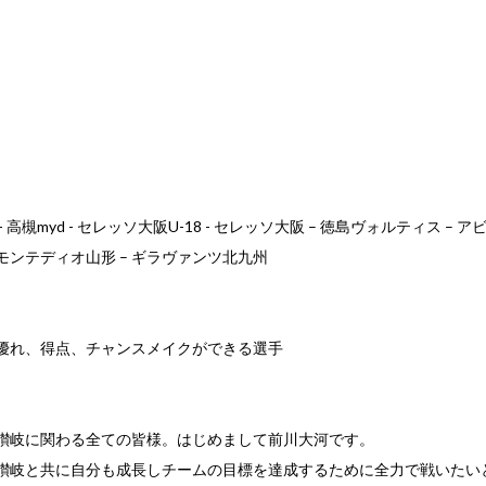
】
 高槻myd - セレッソ大阪U-18 - セレッソ大阪 – 徳島ヴォルティス – ア
 モンテディオ山形 – ギラヴァンツ北九州
優れ、得点、チャンスメイクができる選手
讃岐に関わる全ての皆様。はじめまして前川大河です。
讃岐と共に自分も成長しチームの目標を達成するために全力で戦いたい