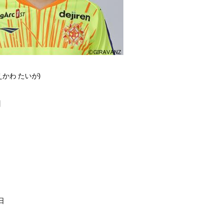
えかわ たいが)
】
日