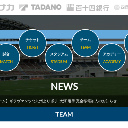
チケット
チーム
TICKET
TEAM
試合
スタジアム
アカデミー
MATCH
STADIUM
ACADEMY
NEWS
ーム】ギラヴァンツ北九州より 前川 大河 選手 完全移籍加入のお知らせ
TEAM