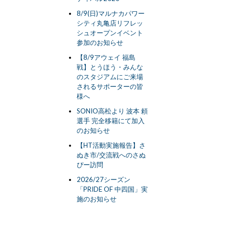
8/9(日)マルナカパワー
シティ丸亀店リフレッ
シュオープンイベント
参加のお知らせ
【8/9アウェイ 福島
戦】とうほう・みんな
のスタジアムにご来場
されるサポーターの皆
様へ
SONIO高松より 波本 頼
選手 完全移籍にて加入
のお知らせ
【HT活動実施報告】さ
ぬき市/交流戦へのさぬ
ぴー訪問
2026/27シーズン
「PRIDE OF 中四国」実
施のお知らせ