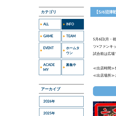
カテゴリ
【5/6沼津
ALL
INFO
GAME
TEAM
5月6日(月・
ツ×ファンキッ
EVENT
ホームタ
ウン
試合前は広場
ACADE
募集中
≪出店時間≫1
MY
≪出店場所≫
アーカイブ
2026年
2025年