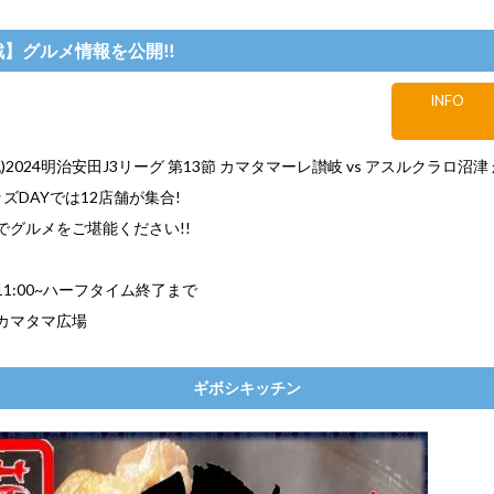
戦】グルメ情報を公開!!
INFO
祝)2024明治安田J3リーグ 第13節 カマタマーレ讃岐 vs アスルクラロ沼
ズDAYでは12店舗が集合!
でグルメをご堪能ください!!
1:00~ハーフタイム終了まで
カマタマ広場
ギボシキッチン