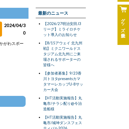
最新のニュース
グッズ
【2026/27明治安田J3
2024/04/3
リーグ】ミライロチケ
0
ット導入のお知らせ
【8/15アウェイ 北九州
津 かがわスポー
戦】ミクニワールドス
タジアム北九州にご来
場されるサポーターの
皆様へ
【参加者募集】9/23香
川トヨタpresentsカマ
タマーレカップU-8サッ
カー大会
【HT活動実施報告】丸
亀市/チラシ配り@今治
造船様
【HT活動実施報告】丸
亀市/城坤ダンスフェス
ティバル2026