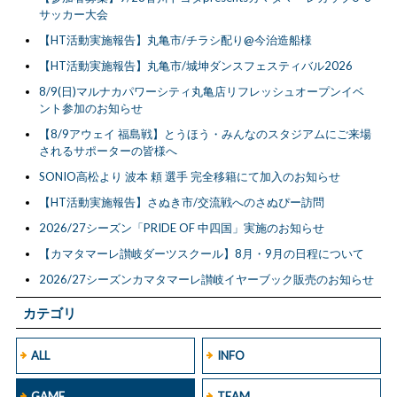
サッカー大会
【HT活動実施報告】丸亀市/チラシ配り@今治造船様
【HT活動実施報告】丸亀市/城坤ダンスフェスティバル2026
8/9(日)マルナカパワーシティ丸亀店リフレッシュオープンイベ
ント参加のお知らせ
【8/9アウェイ 福島戦】とうほう・みんなのスタジアムにご来場
されるサポーターの皆様へ
SONIO高松より 波本 頼 選手 完全移籍にて加入のお知らせ
【HT活動実施報告】さぬき市/交流戦へのさぬぴー訪問
2026/27シーズン「PRIDE OF 中四国」実施のお知らせ
【カマタマーレ讃岐ダーツスクール】8月・9月の日程について
2026/27シーズンカマタマーレ讃岐イヤーブック販売のお知らせ
カテゴリ
ALL
INFO
GAME
TEAM