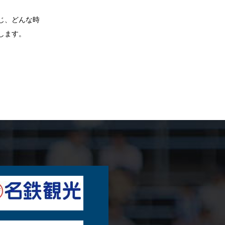
。
じ、どんな時
します。