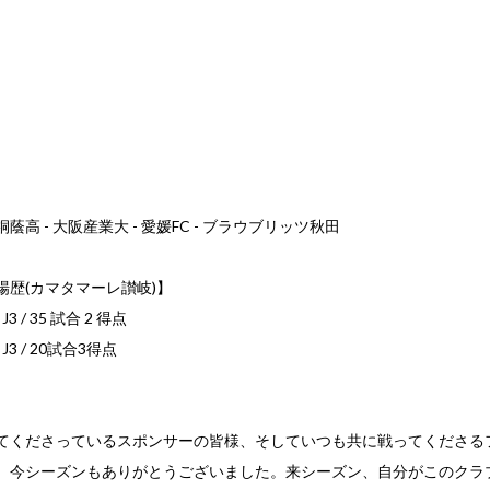
】
阪桐蔭高 - 大阪産業大 - 愛媛FC - ブラウブリッツ秋田
場歴(カマタマーレ讃岐)】
3 / 35 試合 2 得点
J3 / 20試合3得点
てくださっているスポンサーの皆様、そしていつも共に戦ってくださる
、今シーズンもありがとうございました。来シーズン、自分がこのクラ