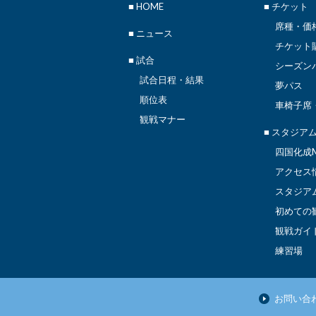
■
HOME
■ チケット
席種・価
■
ニュース
チケット
■ 試合
シーズン
試合日程・結果
夢パス
順位表
車椅子席
観戦マナー
■ スタジア
四国化成M
アクセス
スタジア
初めての
観戦ガイ
練習場
お問い合