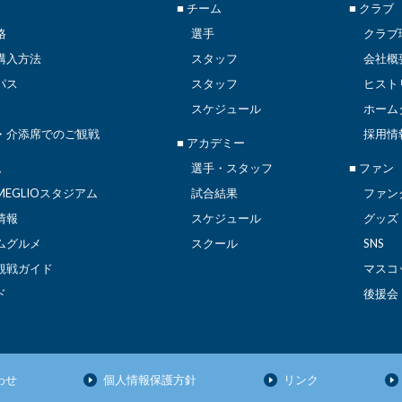
■ チーム
■ クラブ
格
選手
クラブ
購入方法
スタッフ
会社概
パス
スタッフ
ヒスト
スケジュール
ホーム
・介添席でのご観戦
採用情
■ アカデミー
ム
選手・スタッフ
■ ファン
EGLIOスタジアム
試合結果
ファン
情報
スケジュール
グッズ
ムグルメ
スクール
SNS
観戦ガイド
マスコ
ド
後援会
わせ
個人情報保護方針
リンク