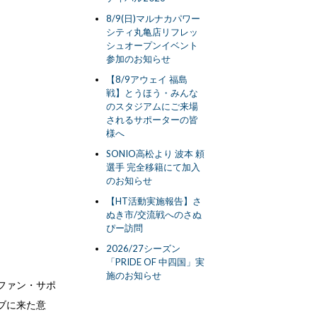
8/9(日)マルナカパワー
シティ丸亀店リフレッ
シュオープンイベント
参加のお知らせ
【8/9アウェイ 福島
戦】とうほう・みんな
のスタジアムにご来場
されるサポーターの皆
様へ
SONIO高松より 波本 頼
選手 完全移籍にて加入
のお知らせ
【HT活動実施報告】さ
ぬき市/交流戦へのさぬ
ぴー訪問
2026/27シーズン
「PRIDE OF 中四国」実
施のお知らせ
ファン・サポ
ブに来た意