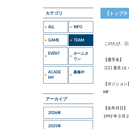
カテゴリ
【トップチ
ALL
INFO
GAME
TEAM
このたび、江口
EVENT
ホームタ
ウン
【選手名】
江口 直生 (え
ACADE
募集中
MY
【ポジション
MF
アーカイブ
【生年月日】
2026年
1992 年 3 月 
2025年