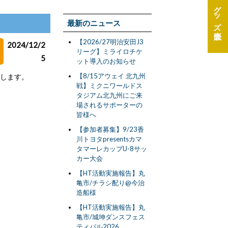
グッズ
最新のニュース
【2026/27明治安田J3
2024/12/2
リーグ】ミライロチケ
5
ット導入のお知らせ
【8/15アウェイ 北九州
たします。
戦】ミクニワールドス
タジアム北九州にご来
場されるサポーターの
皆様へ
【参加者募集】9/23香
川トヨタpresentsカマ
タマーレカップU-8サッ
カー大会
【HT活動実施報告】丸
亀市/チラシ配り@今治
造船様
【HT活動実施報告】丸
亀市/城坤ダンスフェス
ティバル2026