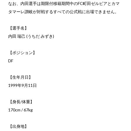
なお、内田選手は期限付移籍期間中のFC町田ゼルビアとカマ
タマーレ讃岐が対戦するすべての公式戦に出場できません。
【選手名】
内田 瑞己 (うちだ みずき)
【ポジション】
DF
【生年月日】
1999年9月11日
【身長/体重】
170cm / 67kg
【出身地】