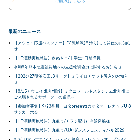
ご購入はこちら
最新のニュース
【アウェイ応援バスツアー】FC琉球戦(日帰り)にて開催のお知ら
せ
【HT活動実施報告】さぬき市/中学生1日補導員
令和8年熊本地震被災地への支援物資協力に関するお知らせ
【2026/27明治安田J3リーグ】ミライロチケット導入のお知ら
せ
【8/15アウェイ 北九州戦】ミクニワールドスタジアム北九州に
ご来場されるサポーターの皆様へ
【参加者募集】9/23香川トヨタpresentsカマタマーレカップU-8
サッカー大会
【HT活動実施報告】丸亀市/チラシ配り@今治造船様
【HT活動実施報告】丸亀市/城坤ダンスフェスティバル2026
8/9(日)マルナカパワーシティ丸亀店リフレッシュオープンイベ