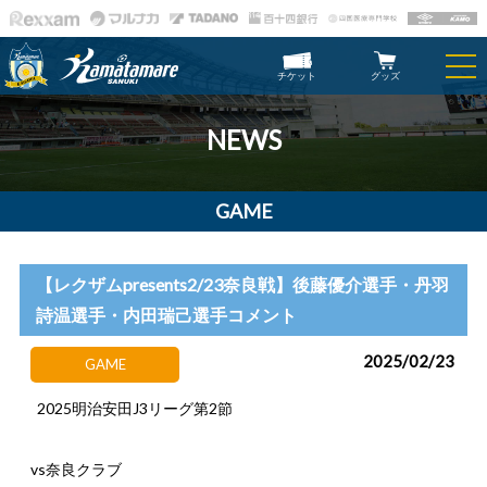
チケット
グッズ
NEWS
GAME
【レクザムpresents2/23奈良戦】後藤優介選手・丹羽
詩温選手・内田瑞己選手コメント
2025/02/23
GAME
2025明治安田J3リーグ第2節
vs奈良クラブ