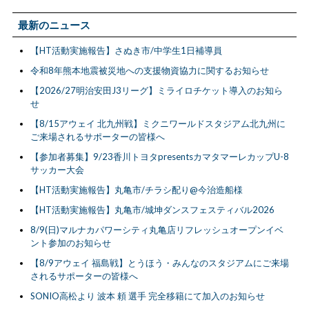
最新のニュース
【HT活動実施報告】さぬき市/中学生1日補導員
令和8年熊本地震被災地への支援物資協力に関するお知らせ
【2026/27明治安田J3リーグ】ミライロチケット導入のお知ら
せ
【8/15アウェイ 北九州戦】ミクニワールドスタジアム北九州に
ご来場されるサポーターの皆様へ
【参加者募集】9/23香川トヨタpresentsカマタマーレカップU-8
サッカー大会
【HT活動実施報告】丸亀市/チラシ配り@今治造船様
【HT活動実施報告】丸亀市/城坤ダンスフェスティバル2026
8/9(日)マルナカパワーシティ丸亀店リフレッシュオープンイベ
ント参加のお知らせ
【8/9アウェイ 福島戦】とうほう・みんなのスタジアムにご来場
されるサポーターの皆様へ
SONIO高松より 波本 頼 選手 完全移籍にて加入のお知らせ