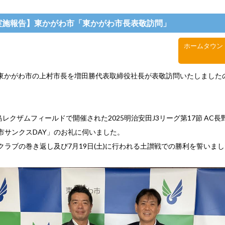
実施報告】東かがわ市「東かがわ市長表敬訪問」
ホームタウン
)に東かがわ市の上村市長を増田勝代表取締役社長が表敬訪問いたしました
島レクザムフィールドで開催された2025明治安田J3リーグ第17節 AC
市サンクスDAY」のお礼に伺いました。
クラブの巻き返し及び7月19日(土)に行われる土讃戦での勝利を誓いま