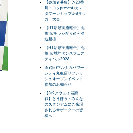
【参加者募集】9/23香
川トヨタpresentsカマ
タマーレカップU-8サッ
カー大会
【HT活動実施報告】丸
亀市/チラシ配り@今治
造船様
【HT活動実施報告】丸
亀市/城坤ダンスフェス
ティバル2026
8/9(日)マルナカパワー
シティ丸亀店リフレッ
シュオープンイベント
参加のお知らせ
【8/9アウェイ 福島
戦】とうほう・みんな
のスタジアムにご来場
されるサポーターの皆
様へ