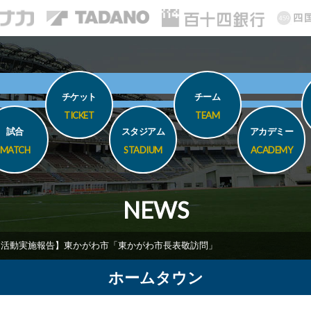
チケット
チーム
TICKET
TEAM
試合
スタジアム
アカデミー
MATCH
STADIUM
ACADEMY
NEWS
T活動実施報告】東かがわ市「東かがわ市長表敬訪問」
ホームタウン