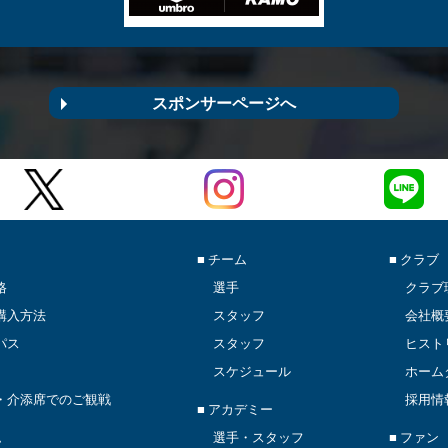
スポンサーページへ
■ チーム
■ クラブ
格
選手
クラブ
購入方法
スタッフ
会社概
パス
スタッフ
ヒスト
スケジュール
ホーム
・介添席でのご観戦
採用情
■ アカデミー
ム
選手・スタッフ
■ ファン