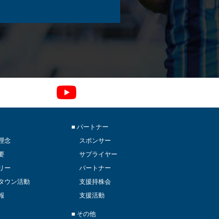
■ パートナー
理念
スポンサー
要
サプライヤー
リー
パートナー
タウン活動
支援持株会
報
支援活動
■ その他