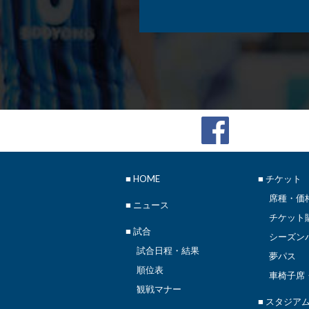
■
HOME
■ チケット
席種・価
■
ニュース
チケット
■ 試合
シーズン
試合日程・結果
夢パス
順位表
車椅子席
観戦マナー
■ スタジア