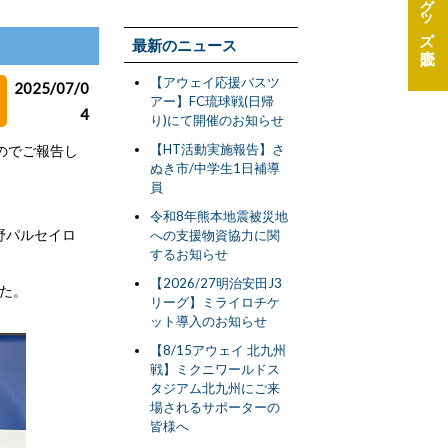
グッズ
最新のニュース
【アウェイ応援バスツ
2025/07/0
アー】FC琉球戦(日帰
4
り)にて開催のお知らせ
【HT活動実施報告】さ
のでご報告し
ぬき市/中学生1日補導
員
令和8年熊本地震被災地
長野パルセイロ
への支援物資協力に関
するお知らせ
【2026/27明治安田J3
した。
リーグ】ミライロチケ
ット導入のお知らせ
【8/15アウェイ 北九州
戦】ミクニワールドス
タジアム北九州にご来
場されるサポーターの
皆様へ