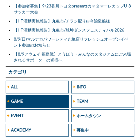
【参加者募集】9/23香川トヨタpresentsカマタマーレカップU-8
サッカー大会
【HT活動実施報告】丸亀市/チラシ配り@今治造船様
【HT活動実施報告】丸亀市/城坤ダンスフェスティバル2026
8/9(日)マルナカパワーシティ丸亀店リフレッシュオープンイベ
ント参加のお知らせ
【8/9アウェイ 福島戦】とうほう・みんなのスタジアムにご来場
されるサポーターの皆様へ
カテゴリ
ALL
INFO
GAME
TEAM
EVENT
ホームタウン
ACADEMY
募集中