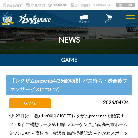
チケット
グッズ
NEWS
GAME
【レクザムpresents4/29金沢戦】バス待ち・試合後フ
ァンサービスについて
2026/04/24
GAME
4月29日(水・祝) 14:00KICKOFF レクザムpresents 明治安田
J2・J3百年構想リーグ第13節 ツエーゲン金沢戦 高松市ホーム
タウンDAY～ 高松市・金沢市 都市提携記念 ～かがわスポーツ