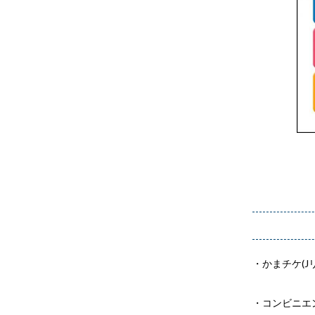
・かまチケ(J
・コンビニエ