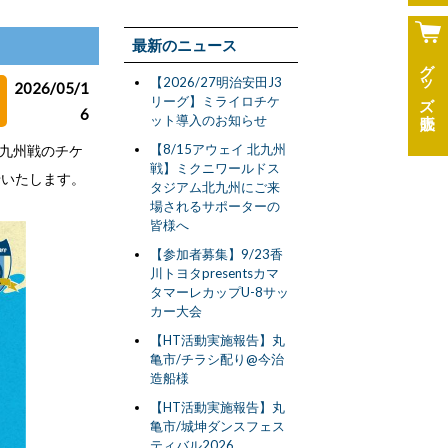
最新のニュース
グッズ
【2026/27明治安田J3
2026/05/1
リーグ】ミライロチケ
6
ット導入のお知らせ
【8/15アウェイ 北九州
北九州戦のチケ
戦】ミクニワールドス
せいたします。
タジアム北九州にご来
場されるサポーターの
皆様へ
【参加者募集】9/23香
川トヨタpresentsカマ
タマーレカップU-8サッ
カー大会
【HT活動実施報告】丸
亀市/チラシ配り@今治
造船様
【HT活動実施報告】丸
亀市/城坤ダンスフェス
ティバル2026