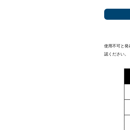
使用不可と発
認ください。