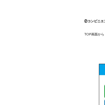
②コンビニエ
TOP画面か