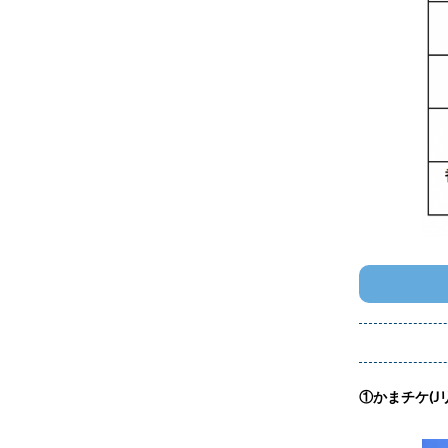
①かまチケ(J