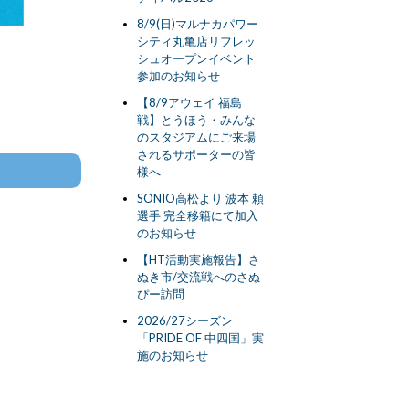
8/9(日)マルナカパワー
シティ丸亀店リフレッ
シュオープンイベント
参加のお知らせ
【8/9アウェイ 福島
戦】とうほう・みんな
のスタジアムにご来場
されるサポーターの皆
様へ
SONIO高松より 波本 頼
選手 完全移籍にて加入
のお知らせ
【HT活動実施報告】さ
ぬき市/交流戦へのさぬ
ぴー訪問
2026/27シーズン
「PRIDE OF 中四国」実
施のお知らせ