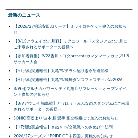
最新のニュース
【2026/27明治安田J3リーグ】ミライロチケット導入のお知ら
せ
【8/15アウェイ 北九州戦】ミクニワールドスタジアム北九州に
ご来場されるサポーターの皆様へ
【参加者募集】9/23香川トヨタpresentsカマタマーレカップU-8
サッカー大会
【HT活動実施報告】丸亀市/チラシ配り@今治造船様
【HT活動実施報告】丸亀市/城坤ダンスフェスティバル2026
8/9(日)マルナカパワーシティ丸亀店リフレッシュオープンイベ
ント参加のお知らせ
【8/9アウェイ 福島戦】とうほう・みんなのスタジアムにご来場
されるサポーターの皆様へ
SONIO高松より 波本 頼 選手 完全移籍にて加入のお知らせ
【HT活動実施報告】さぬき市/交流戦へのさぬぴー訪問
2026/27シーズン「PRIDE OF 中四国」実施のお知らせ