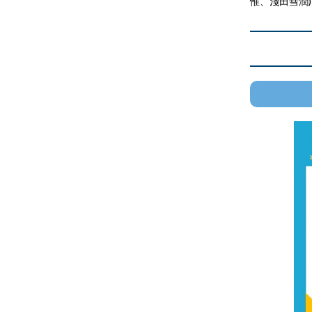
惟、淺田彗潤