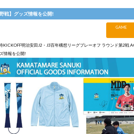
)長野戦】グッズ情報を公開!
GAME
 19時KICKOFF明治安田J2・J3百年構想リーグプレーオフ ラウンド第2戦 
ズ情報を公開!