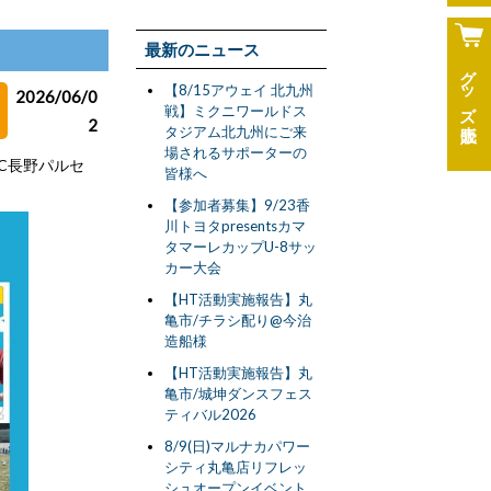
最新のニュース
グッズ
【8/15アウェイ 北九州
2026/06/0
戦】ミクニワールドス
2
タジアム北九州にご来
場されるサポーターの
AC長野パルセ
皆様へ
【参加者募集】9/23香
川トヨタpresentsカマ
タマーレカップU-8サッ
カー大会
【HT活動実施報告】丸
亀市/チラシ配り@今治
造船様
【HT活動実施報告】丸
亀市/城坤ダンスフェス
ティバル2026
8/9(日)マルナカパワー
シティ丸亀店リフレッ
シュオープンイベント