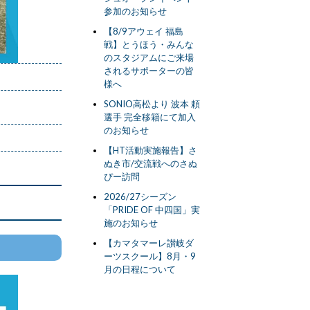
参加のお知らせ
【8/9アウェイ 福島
戦】とうほう・みんな
のスタジアムにご来場
されるサポーターの皆
様へ
SONIO高松より 波本 頼
選手 完全移籍にて加入
のお知らせ
【HT活動実施報告】さ
ぬき市/交流戦へのさぬ
ぴー訪問
2026/27シーズン
「PRIDE OF 中四国」実
施のお知らせ
【カマタマーレ讃岐ダ
ーツスクール】8月・9
月の日程について