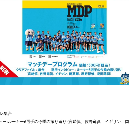
ル:集合
ュー:ルーキー6選手の今季の振り返り (宮﨑慎、佐野竜眞、イギサン、