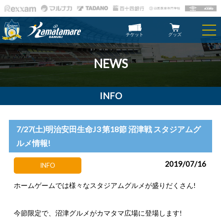
チケット
グッズ
NEWS
INFO
7/27(土)明治安田生命J3 第18節 沼津戦 スタジアムグ
ルメ情報!
2019/07/16
INFO
ホームゲームでは様々なスタジアムグルメが盛りだくさん!
今節限定で、沼津グルメがカマタマ広場に登場します!