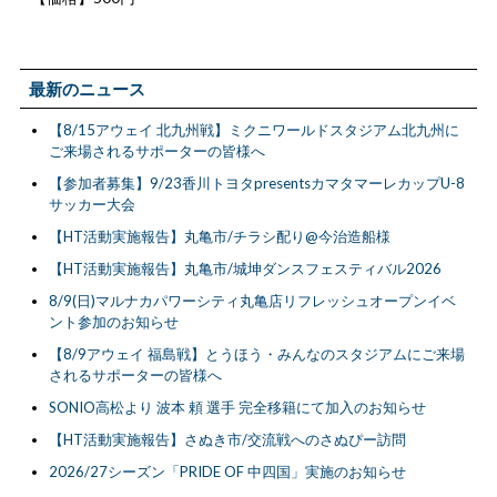
最新のニュース
【8/15アウェイ 北九州戦】ミクニワールドスタジアム北九州に
ご来場されるサポーターの皆様へ
【参加者募集】9/23香川トヨタpresentsカマタマーレカップU-8
サッカー大会
【HT活動実施報告】丸亀市/チラシ配り@今治造船様
【HT活動実施報告】丸亀市/城坤ダンスフェスティバル2026
8/9(日)マルナカパワーシティ丸亀店リフレッシュオープンイベ
ント参加のお知らせ
【8/9アウェイ 福島戦】とうほう・みんなのスタジアムにご来場
されるサポーターの皆様へ
SONIO高松より 波本 頼 選手 完全移籍にて加入のお知らせ
【HT活動実施報告】さぬき市/交流戦へのさぬぴー訪問
2026/27シーズン「PRIDE OF 中四国」実施のお知らせ