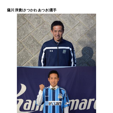
薩川 淳貴(さつかわ あつき)選手