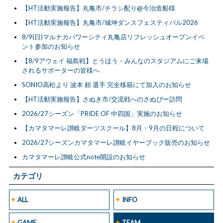
【HT活動実施報告】丸亀市/チラシ配り@今治造船様
【HT活動実施報告】丸亀市/城坤ダンスフェスティバル2026
8/9(日)マルナカパワーシティ丸亀店リフレッシュオープンイベ
ント参加のお知らせ
【8/9アウェイ 福島戦】とうほう・みんなのスタジアムにご来場
されるサポーターの皆様へ
SONIO高松より 波本 頼 選手 完全移籍にて加入のお知らせ
【HT活動実施報告】さぬき市/交流戦へのさぬぴー訪問
2026/27シーズン「PRIDE OF 中四国」実施のお知らせ
【カマタマーレ讃岐ダーツスクール】8月・9月の日程について
2026/27シーズンカマタマーレ讃岐イヤーブック販売のお知らせ
カマタマーレ讃岐公式note開設のお知らせ
カテゴリ
ALL
INFO
GAME
TEAM