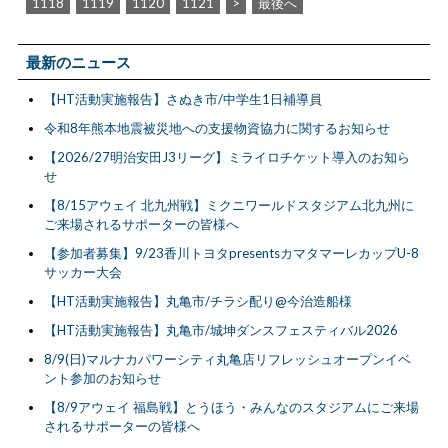
1118
1119
1120
1121
>
最後へ
最新のニュース
【HT活動実施報告】さぬき市/中学生1日補導員
令和8年熊本地震被災地への支援物資協力に関するお知らせ
【2026/27明治安田J3リーグ】ミライロチケット導入のお知ら
せ
【8/15アウェイ 北九州戦】ミクニワールドスタジアム北九州に
ご来場されるサポーターの皆様へ
【参加者募集】9/23香川トヨタpresentsカマタマーレカップU-8
サッカー大会
【HT活動実施報告】丸亀市/チラシ配り@今治造船様
【HT活動実施報告】丸亀市/城坤ダンスフェスティバル2026
8/9(日)マルナカパワーシティ丸亀店リフレッシュオープンイベ
ント参加のお知らせ
【8/9アウェイ 福島戦】とうほう・みんなのスタジアムにご来場
されるサポーターの皆様へ