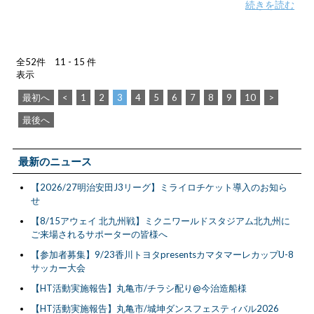
続きを読む
全52件 11 - 15 件
表示
最初へ
<
1
2
3
4
5
6
7
8
9
10
>
最後へ
最新のニュース
【2026/27明治安田J3リーグ】ミライロチケット導入のお知ら
せ
【8/15アウェイ 北九州戦】ミクニワールドスタジアム北九州に
ご来場されるサポーターの皆様へ
【参加者募集】9/23香川トヨタpresentsカマタマーレカップU-8
サッカー大会
【HT活動実施報告】丸亀市/チラシ配り@今治造船様
【HT活動実施報告】丸亀市/城坤ダンスフェスティバル2026