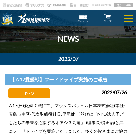
チケット
グッズ
NEWS
2022/07
【7/17愛媛戦】フードドライブ実施のご報告
2022/07/26
INFO
7/17(日)愛媛FC戦にて、マックスバリュ西日本株式会社(本社:
広島市南区/代表取締役社長:平尾健一)並びに「NPO法人子ど
もたちの未来を応援するオアシス丸亀」 (理事長:梶正治)と共
にフードドライブを実施いたしました。多くの皆さまにご協力