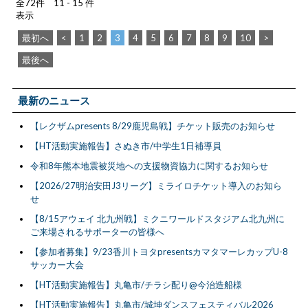
全72件 11 - 15 件
表示
最初へ
<
1
2
3
4
5
6
7
8
9
10
>
最後へ
最新のニュース
【レクザムpresents 8/29鹿児島戦】チケット販売のお知らせ
【HT活動実施報告】さぬき市/中学生1日補導員
令和8年熊本地震被災地への支援物資協力に関するお知らせ
【2026/27明治安田J3リーグ】ミライロチケット導入のお知ら
せ
【8/15アウェイ 北九州戦】ミクニワールドスタジアム北九州に
ご来場されるサポーターの皆様へ
【参加者募集】9/23香川トヨタpresentsカマタマーレカップU-8
サッカー大会
【HT活動実施報告】丸亀市/チラシ配り@今治造船様
【HT活動実施報告】丸亀市/城坤ダンスフェスティバル2026