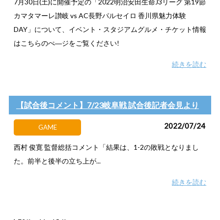
7月30日(土)に開催予定の「2022明治安田生命J3リーグ 第19節
カマタマーレ讃岐 vs AC長野パルセイロ 香川県魅力体験
DAY」について、イベント・スタジアムグルメ・チケット情報
はこちらのぺ―ジをご覧ください!
続きを読む
【試合後コメント】7/23岐阜戦 試合後記者会見より
2022/07/24
GAME
西村 俊寛 監督総括コメント「結果は、1-2の敗戦となりまし
た。前半と後半の立ち上が...
続きを読む