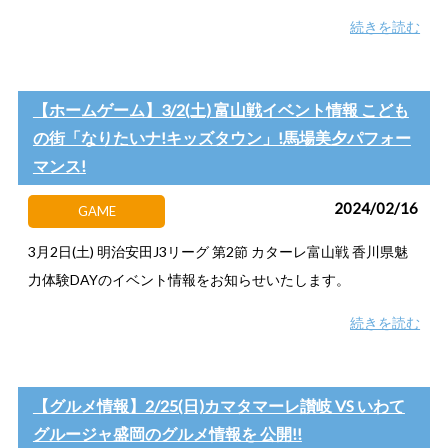
続きを読む
【ホームゲーム】3/2(土) 富山戦イベント情報 こども
の街「なりたいナ!キッズタウン」!馬場美夕パフォー
マンス!
2024/02/16
GAME
3月2日(土) 明治安田J3リーグ 第2節 カターレ富山戦 香川県魅
力体験DAYのイベント情報をお知らせいたします。
続きを読む
【グルメ情報】2/25(日)カマタマーレ讃岐 VS いわて
グルージャ盛岡のグルメ情報を 公開!!