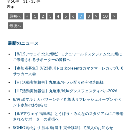
全50件 31 - 35 件
表示
最初へ
<
1
2
3
4
5
6
7
8
9
10
>
最後へ
最新のニュース
【8/15アウェイ 北九州戦】ミクニワールドスタジアム北九州に
ご来場されるサポーターの皆様へ
【参加者募集】9/23香川トヨタpresentsカマタマーレカップU-8
サッカー大会
【HT活動実施報告】丸亀市/チラシ配り@今治造船様
【HT活動実施報告】丸亀市/城坤ダンスフェスティバル2026
8/9(日)マルナカパワーシティ丸亀店リフレッシュオープンイベ
ント参加のお知らせ
【8/9アウェイ 福島戦】とうほう・みんなのスタジアムにご来場
されるサポーターの皆様へ
SONIO高松より 波本 頼 選手 完全移籍にて加入のお知らせ