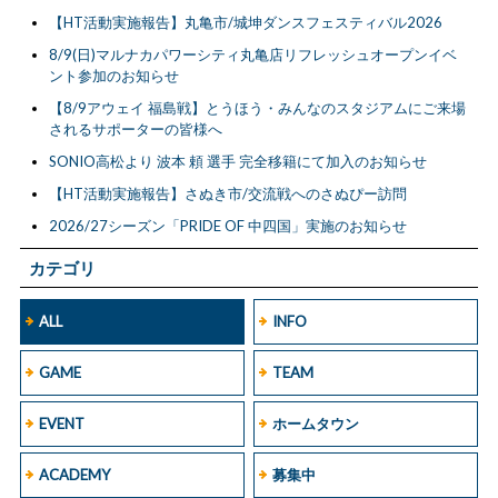
【HT活動実施報告】丸亀市/城坤ダンスフェスティバル2026
8/9(日)マルナカパワーシティ丸亀店リフレッシュオープンイベ
ント参加のお知らせ
【8/9アウェイ 福島戦】とうほう・みんなのスタジアムにご来場
されるサポーターの皆様へ
SONIO高松より 波本 頼 選手 完全移籍にて加入のお知らせ
【HT活動実施報告】さぬき市/交流戦へのさぬぴー訪問
2026/27シーズン「PRIDE OF 中四国」実施のお知らせ
カテゴリ
ALL
INFO
GAME
TEAM
EVENT
ホームタウン
ACADEMY
募集中