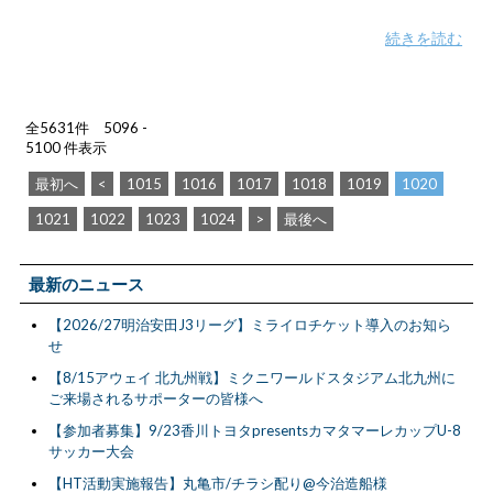
続きを読む
全5631件 5096 -
5100 件表示
最初へ
<
1015
1016
1017
1018
1019
1020
1021
1022
1023
1024
>
最後へ
最新のニュース
【2026/27明治安田J3リーグ】ミライロチケット導入のお知ら
せ
【8/15アウェイ 北九州戦】ミクニワールドスタジアム北九州に
ご来場されるサポーターの皆様へ
【参加者募集】9/23香川トヨタpresentsカマタマーレカップU-8
サッカー大会
【HT活動実施報告】丸亀市/チラシ配り@今治造船様