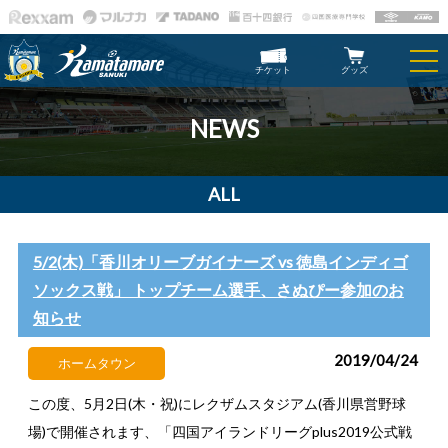
チケット
グッズ
NEWS
ALL
5/2(木)「香川オリーブガイナーズ vs 徳島インディゴ
ソックス戦」 トップチーム選手、さぬぴー参加のお
知らせ
2019/04/24
ホームタウン
この度、5月2日(木・祝)にレクザムスタジアム(香川県営野球
場)で開催されます、「四国アイランドリーグplus2019公式戦