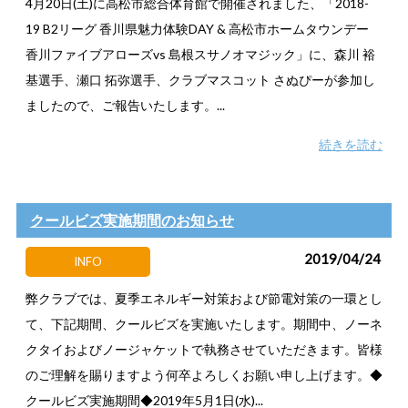
4月20日(土)に高松市総合体育館で開催されました、「2018-
19 B2リーグ 香川県魅力体験DAY & 高松市ホームタウンデー
香川ファイブアローズvs 島根スサノオマジック」に、森川 裕
基選手、瀬口 拓弥選手、クラブマスコット さぬぴーが参加し
ましたので、ご報告いたします。...
続きを読む
クールビズ実施期間のお知らせ
2019/04/24
INFO
弊クラブでは、夏季エネルギー対策および節電対策の一環とし
て、下記期間、クールビズを実施いたします。期間中、ノーネ
クタイおよびノージャケットで執務させていただきます。皆様
のご理解を賜りますよう何卒よろしくお願い申し上げます。◆
クールビズ実施期間◆2019年5月1日(水)...