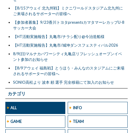
【8/15アウェイ 北九州戦】ミクニワールドスタジアム北九州に
ご来場されるサポーターの皆様へ
【参加者募集】9/23香川トヨタpresentsカマタマーレカップU-8
サッカー大会
【HT活動実施報告】丸亀市/チラシ配り@今治造船様
【HT活動実施報告】丸亀市/城坤ダンスフェスティバル2026
8/9(日)マルナカパワーシティ丸亀店リフレッシュオープンイベ
ント参加のお知らせ
【8/9アウェイ 福島戦】とうほう・みんなのスタジアムにご来場
されるサポーターの皆様へ
SONIO高松より 波本 頼 選手 完全移籍にて加入のお知らせ
カテゴリ
ALL
INFO
GAME
TEAM