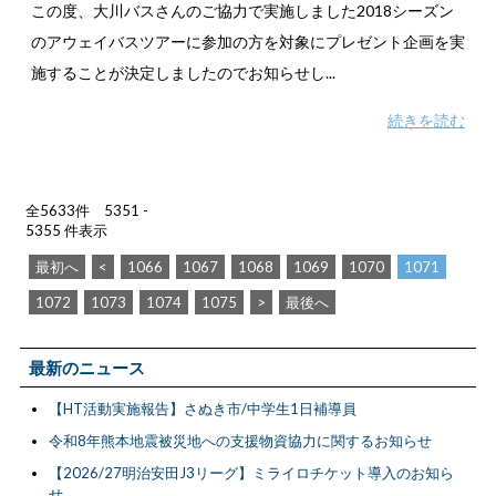
この度、大川バスさんのご協力で実施しました2018シーズン
のアウェイバスツアーに参加の方を対象にプレゼント企画を実
施することが決定しましたのでお知らせし...
続きを読む
全5633件 5351 -
5355 件表示
最初へ
<
1066
1067
1068
1069
1070
1071
1072
1073
1074
1075
>
最後へ
最新のニュース
【HT活動実施報告】さぬき市/中学生1日補導員
令和8年熊本地震被災地への支援物資協力に関するお知らせ
【2026/27明治安田J3リーグ】ミライロチケット導入のお知ら
せ