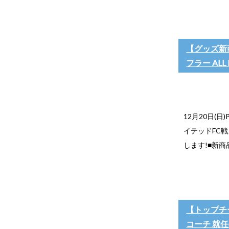
【グッズ新商
フラー ALL 
12月20日(
イテッドFC戦
します!■新商
【トップチー
コーチ 就