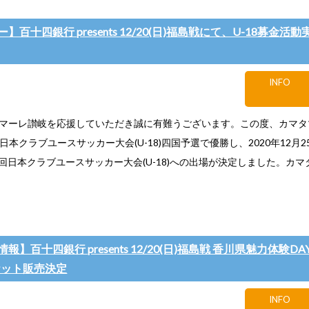
】百十四銀行 presents 12/20(日)福島戦にて、U-18募金活
INFO
マーレ讃岐を応援していただき誠に有難うございます。この度、カマタ
回日本クラブユースサッカー大会(U-18)四国予選で優勝し、2020年12月2
回日本クラブユースサッカー大会(U-18)への出場が決定しました。カマタマ
】百十四銀行 presents 12/20(日)福島戦 香川県魅力体験DAY
ケット販売決定
INFO