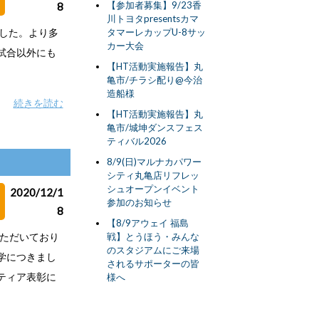
【参加者募集】9/23香
8
川トヨタpresentsカマ
ました。より多
タマーレカップU-8サッ
カー大会
試合以外にも
【HT活動実施報告】丸
亀市/チラシ配り@今治
造船様
続きを読む
【HT活動実施報告】丸
亀市/城坤ダンスフェス
ティバル2026
8/9(日)マルナカパワー
シティ丸亀店リフレッ
シュオープンイベント
2020/12/1
参加のお知らせ
8
【8/9アウェイ 福島
いただいており
戦】とうほう・みんな
のスタジアムにご来場
学につきまし
されるサポーターの皆
ティア表彰に
様へ