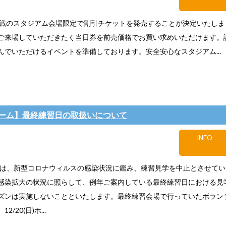
日)福島戦のスタジアム会場限定で割引チケットを発売することが決定いたし
ご来場していただきたく当日券を前売価格でお買い求めいただけます。
んでいただけるイベントを準備しております。安全安心なスタジアム...
ーム】最終練習日の取扱いについて
INFO
ズンは、新型コロナウィルスの感染状況に鑑み、練習見学を中止とさせて
感染拡大の状況に照らして、例年ご案内している最終練習日における見
ズンは実施しないことといたします。最終練習会場で行っていたボラン
/20(日)ホ...