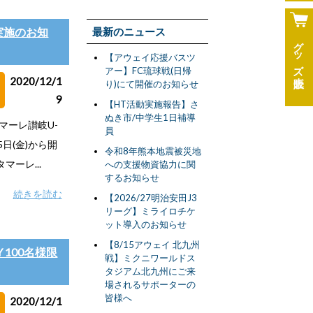
動実施のお知
最新のニュース
グッズ
【アウェイ応援バスツ
アー】FC琉球戦(日帰
2020/12/1
り)にて開催のお知らせ
9
【HT活動実施報告】さ
ぬき市/中学生1日補導
マーレ讃岐U-
員
5日(金)から開
令和8年熊本地震被災地
ーレ...
への支援物資協力に関
するお知らせ
続きを読む
【2026/27明治安田J3
リーグ】ミライロチケ
ット導入のお知らせ
【8/15アウェイ 北九州
 100名様限
戦】ミクニワールドス
タジアム北九州にご来
場されるサポーターの
皆様へ
2020/12/1