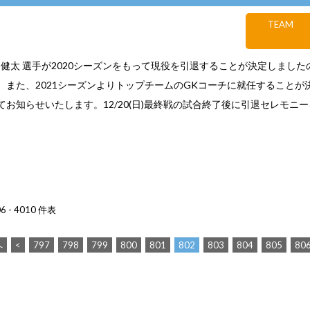
TEAM
 健太 選手が2020シーズンをもって現役を引退することが決定しました
。また、2021シーズンよりトップチームのGKコーチに就任することが
てお知らせいたします。12/20(日)最終戦の試合終了後に引退セレモニ
 - 4010 件表
へ
<
797
798
799
800
801
802
803
804
805
80