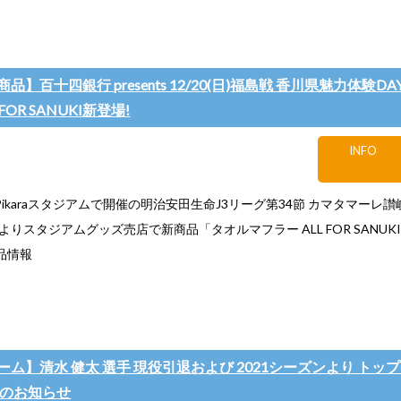
品】百十四銀行 presents 12/20(日)福島戦 香川県魅力体験DA
FOR SANUKI新登場!
INFO
日)Pikaraスタジアムで開催の明治安田生命J3リーグ第34節 カマタマーレ讃
よりスタジアムグッズ売店で新商品「タオルマフラー ALL FOR SANU
品情報
ム】清水 健太 選手 現役引退および 2021シーズンより トッ
任のお知らせ