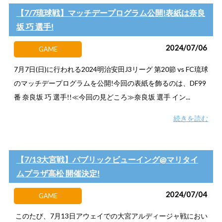
【7/7琉球戦】マッチデープログラム公開!表紙は奈良
坂 巧 選手!
2024/07/06
GAME
7月7日(日)に行われる2024明治安田J3リーグ 第20節 vs FC琉球
のマッチデープログラムを公開!今回の表紙を飾るのは、DF99
番 奈良坂 巧 選手!!≪今回の見どころ≫奈良坂 選手 イン...
続きを読む
【7/13大宮戦】パブリックビューイング@マリタイ
ムプラザ高松 開催決定!
2024/07/04
GAME
このたび、7月13日アウェイでの大宮アルディージャ戦におい