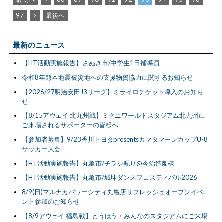
97
>
最後へ
最新のニュース
【HT活動実施報告】さぬき市/中学生1日補導員
令和8年熊本地震被災地への支援物資協力に関するお知らせ
【2026/27明治安田J3リーグ】ミライロチケット導入のお知ら
せ
【8/15アウェイ 北九州戦】ミクニワールドスタジアム北九州に
ご来場されるサポーターの皆様へ
【参加者募集】9/23香川トヨタpresentsカマタマーレカップU-8
サッカー大会
【HT活動実施報告】丸亀市/チラシ配り@今治造船様
【HT活動実施報告】丸亀市/城坤ダンスフェスティバル2026
8/9(日)マルナカパワーシティ丸亀店リフレッシュオープンイベ
ント参加のお知らせ
【8/9アウェイ 福島戦】とうほう・みんなのスタジアムにご来場