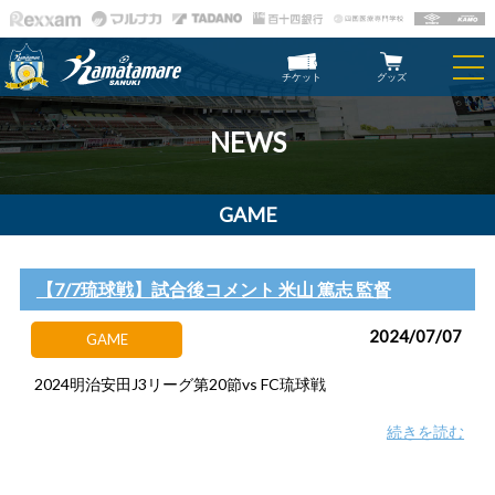
チケット
グッズ
NEWS
GAME
【7/7琉球戦】試合後コメント 米山 篤志 監督
2024/07/07
GAME
2024明治安田J3リーグ第20節vs FC琉球戦
続きを読む