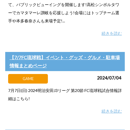
て、パブリックビューイングを開催します!高松シンボルタワ
ーでカマタマーレ讃岐を応援しよう!会場にはトップチーム選
手や本多春奈さんも来場予定!...
続きを読む
【7/7FC琉球戦】イベント・グッズ・グルメ・駐車場
情報まとめページ
2024/07/04
GAME
7月7日(日) 2024明治安田J3リーグ 第20節 FC琉球戦試合情報詳
細はこちら!
続きを読む