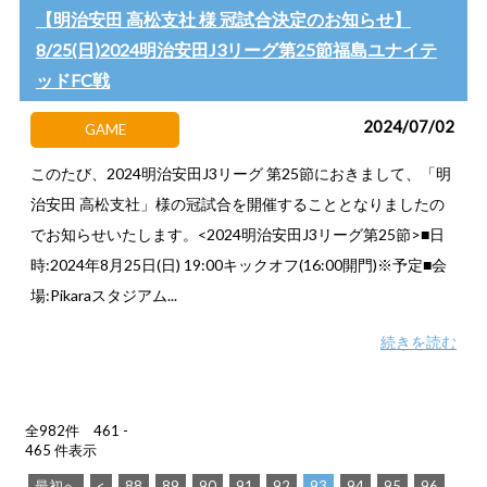
【明治安田 高松支社 様 冠試合決定のお知らせ】
8/25(日)2024明治安田J3リーグ第25節福島ユナイテ
ッドFC戦
2024/07/02
GAME
このたび、2024明治安田J3リーグ 第25節におきまして、「明
治安田 高松支社」様の冠試合を開催することとなりましたの
でお知らせいたします。<2024明治安田J3リーグ第25節>■日
時:2024年8月25日(日) 19:00キックオフ(16:00開門)※予定■会
場:Pikaraスタジアム...
続きを読む
全982件 461 -
465 件表示
最初へ
<
88
89
90
91
92
93
94
95
96