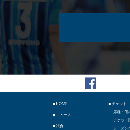
■
HOME
■ チケット
席種・価
■
ニュース
チケット
■ 試合
シーズン