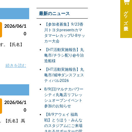
グッズ
最新のニュース
【参加者募集】9/23香
2026/06/1
川トヨタpresentsカマ
0
タマーレカップU-8サッ
カー大会
ます。【氏名】
【HT活動実施報告】丸
亀市/チラシ配り@今治
造船様
続きを読む
【HT活動実施報告】丸
亀市/城坤ダンスフェス
ティバル2026
8/9(日)マルナカパワー
シティ丸亀店リフレッ
シュオープンイベント
2026/06/1
参加のお知らせ
0
【8/9アウェイ 福島
戦】とうほう・みんな
。【氏名】 禹
のスタジアムにご来場
されるサポーターの皆