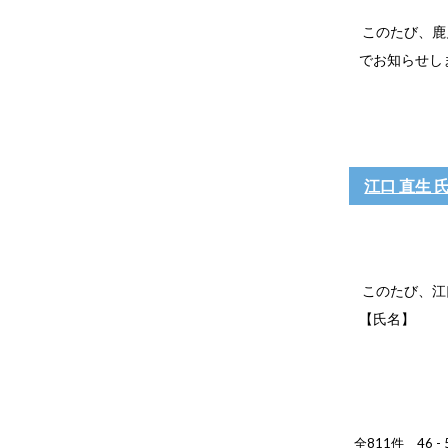
このたび、鹿
でお知らせします
江口 直生
このたび、江
【氏名】
全811件 46 -