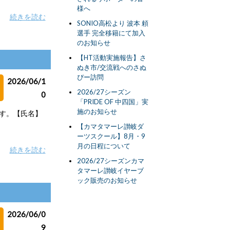
様へ
続きを読む
SONIO高松より 波本 頼
選手 完全移籍にて加入
のお知らせ
【HT活動実施報告】さ
ぬき市/交流戦へのさぬ
ぴー訪問
2026/06/1
2026/27シーズン
0
「PRIDE OF 中四国」実
施のお知らせ
ます。【氏名】
【カマタマーレ讃岐ダ
ーツスクール】8月・9
月の日程について
続きを読む
2026/27シーズンカマ
タマーレ讃岐イヤーブ
ック販売のお知らせ
2026/06/0
9