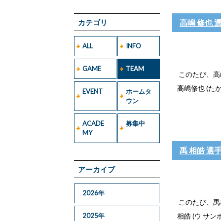
カテゴリ
高嶋 修也 
ALL
INFO
GAME
TEAM
このたび、高
高嶋修也 (たか
EVENT
ホームタ
ウン
ACADE
募集中
MY
禹 相皓 選
アーカイブ
2026年
このたび、禹
2025年
相皓 (ウ サンホ 