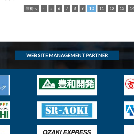
最初へ
<
5
6
7
8
9
10
11
12
13
1
WEB SITE MANAGEMENT PARTNER