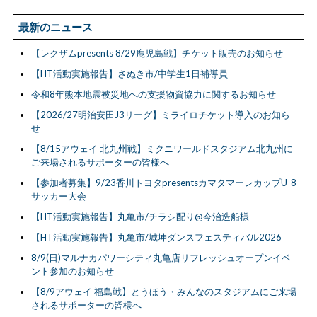
最新のニュース
【レクザムpresents 8/29鹿児島戦】チケット販売のお知らせ
【HT活動実施報告】さぬき市/中学生1日補導員
令和8年熊本地震被災地への支援物資協力に関するお知らせ
【2026/27明治安田J3リーグ】ミライロチケット導入のお知ら
せ
【8/15アウェイ 北九州戦】ミクニワールドスタジアム北九州に
ご来場されるサポーターの皆様へ
【参加者募集】9/23香川トヨタpresentsカマタマーレカップU-8
サッカー大会
【HT活動実施報告】丸亀市/チラシ配り@今治造船様
【HT活動実施報告】丸亀市/城坤ダンスフェスティバル2026
8/9(日)マルナカパワーシティ丸亀店リフレッシュオープンイベ
ント参加のお知らせ
【8/9アウェイ 福島戦】とうほう・みんなのスタジアムにご来場
されるサポーターの皆様へ