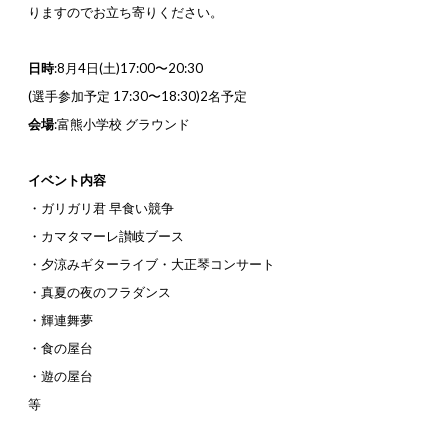
りますのでお立ち寄りください。
日時
:8月4日(土)17:00〜20:30
(選手参加予定 17:30〜18:30)2名予定
会場
:富熊小学校 グラウンド
イベント内容
・ガリガリ君 早食い競争
・カマタマーレ讃岐ブース
・夕涼みギターライブ・大正琴コンサート
・真夏の夜のフラダンス
・輝連舞夢
・食の屋台
・遊の屋台
等