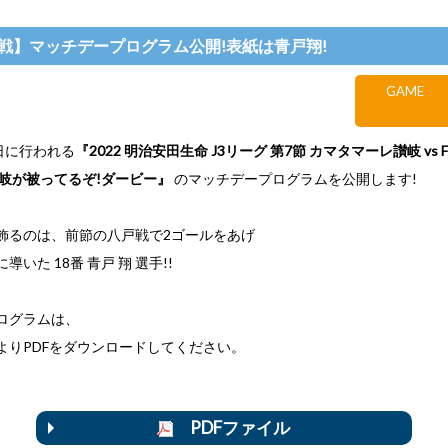
岐阜戦】マッチデープログラム公開!表紙は青戸翔!
GAME
日に行われる
『2022 明治安田生命 J3リーグ 第7節 カマタマーレ讃岐 vs 
 岐が被ってるぞ!ダービー』
のマッチデープログラムを公開します!
飾るのは、前節の八戸戦で2ゴールをあげ
いた 18番 青戸 翔 選手!!
ログラムは、
よりPDFをダウンロードしてください。
PDFファイル