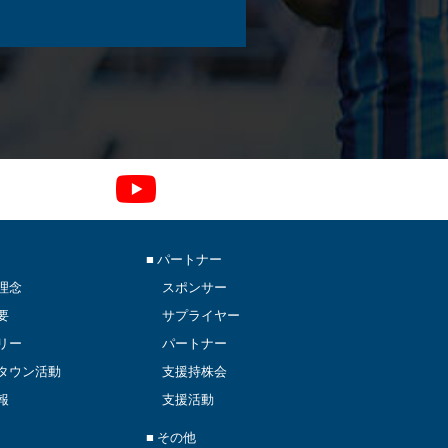
■ パートナー
理念
スポンサー
要
サプライヤー
リー
パートナー
タウン活動
支援持株会
報
支援活動
■ その他