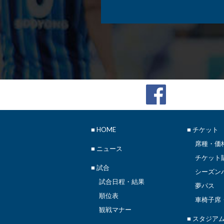
■
HOME
■ チケット
席種・価
■
ニュース
チケット
■ 試合
シーズン
試合日程・結果
夢パス
順位表
車椅子席
観戦マナー
■ スタジア