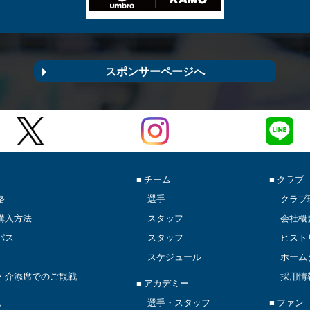
スポンサーページへ
■ チーム
■ クラブ
格
選手
クラブ
購入方法
スタッフ
会社概
パス
スタッフ
ヒスト
スケジュール
ホーム
・介添席でのご観戦
採用情
■ アカデミー
ム
選手・スタッフ
■ ファン