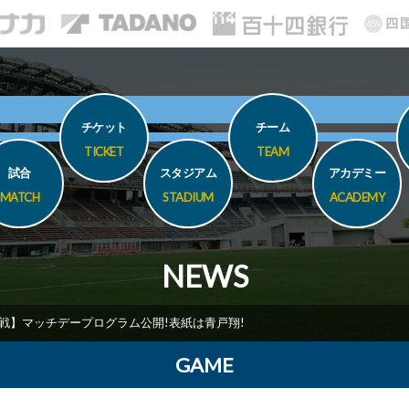
チケット
チーム
TICKET
TEAM
試合
スタジアム
アカデミー
MATCH
STADIUM
ACADEMY
NEWS
阜戦】マッチデープログラム公開!表紙は青戸翔!
GAME