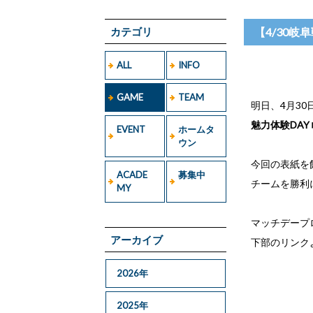
カテゴリ
【4/30
ALL
INFO
GAME
TEAM
明日、4月30
魅力体験DAY
EVENT
ホームタ
ウン
今回の表紙を
ACADE
募集中
チームを勝利に導
MY
マッチデープ
アーカイブ
下部のリンク
2026年
2025年