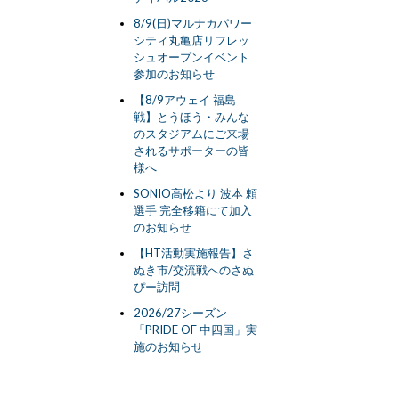
8/9(日)マルナカパワー
シティ丸亀店リフレッ
シュオープンイベント
参加のお知らせ
【8/9アウェイ 福島
戦】とうほう・みんな
のスタジアムにご来場
されるサポーターの皆
様へ
SONIO高松より 波本 頼
選手 完全移籍にて加入
のお知らせ
【HT活動実施報告】さ
ぬき市/交流戦へのさぬ
ぴー訪問
2026/27シーズン
「PRIDE OF 中四国」実
施のお知らせ