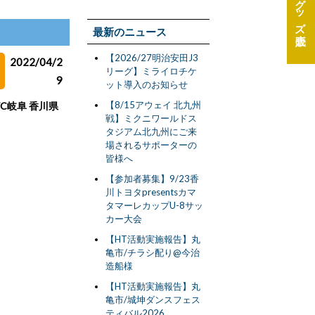
グッズ
最新のニュース
【2026/27明治安田J3
2022/04/2
リーグ】ミライロチケ
9
ット導入のお知らせ
【8/15アウェイ 北九州
FC岐阜 香川県
戦】ミクニワールドス
タジアム北九州にご来
場されるサポーターの
皆様へ
【参加者募集】9/23香
川トヨタpresentsカマ
タマーレカップU-8サッ
カー大会
【HT活動実施報告】丸
亀市/チラシ配り@今治
造船様
【HT活動実施報告】丸
亀市/城坤ダンスフェス
ティバル2026