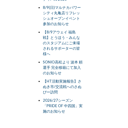
8/9(日)マルナカパワー
シティ丸亀店リフレッ
シュオープンイベント
参加のお知らせ
【8/9アウェイ 福島
戦】とうほう・みんな
のスタジアムにご来場
されるサポーターの皆
様へ
SONIO高松より 波本 頼
選手 完全移籍にて加入
のお知らせ
【HT活動実施報告】さ
ぬき市/交流戦へのさぬ
ぴー訪問
2026/27シーズン
「PRIDE OF 中四国」実
施のお知らせ