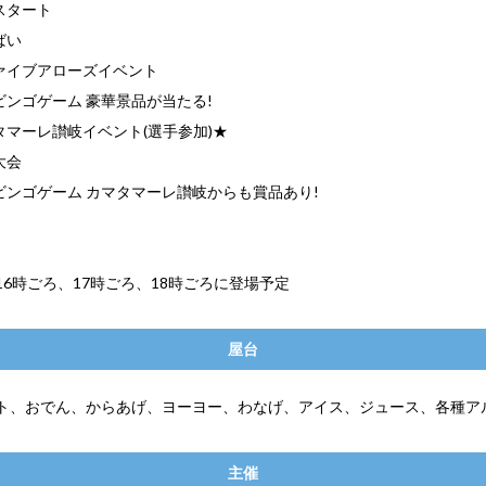
りスタート
しばい
川ファイブアローズイベント
一回ビンゴゲーム 豪華景品が当たる!
カマタマーレ讃岐イベント(選手参加)★
撲大会
二回ビンゴゲーム カマタマーレ讃岐からも賞品あり!
16時ごろ、17時ごろ、18時ごろに登場予定
屋台
ト、おでん、からあげ、ヨーヨー、わなげ、アイス、ジュース、各種ア
主催