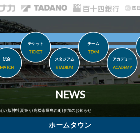
チケット
チーム
TICKET
TEAM
試合
スタジアム
アカデミー
MATCH
STADIUM
ACADEMY
NEWS
5(日)八坂神社夏祭り(高松市屋島西町)参加のお知らせ
ホームタウン