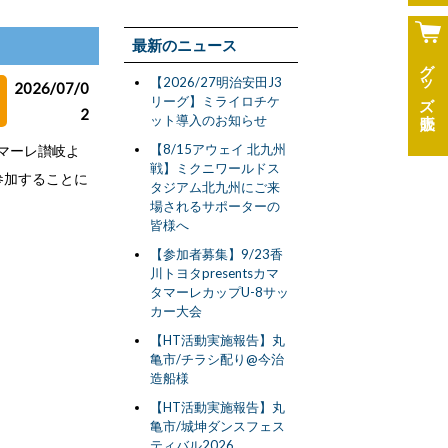
最新のニュース
グッズ
【2026/27明治安田J3
2026/07/0
リーグ】ミライロチケ
2
ット導入のお知らせ
【8/15アウェイ 北九州
タマーレ讃岐よ
戦】ミクニワールドス
参加することに
タジアム北九州にご来
場されるサポーターの
皆様へ
【参加者募集】9/23香
川トヨタpresentsカマ
タマーレカップU-8サッ
カー大会
【HT活動実施報告】丸
亀市/チラシ配り@今治
造船様
【HT活動実施報告】丸
亀市/城坤ダンスフェス
ティバル2026