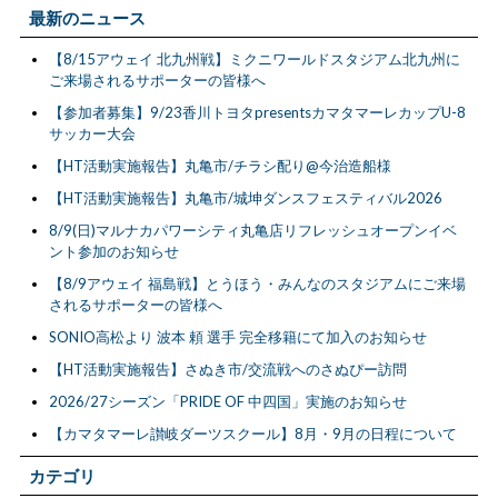
最新のニュース
【8/15アウェイ 北九州戦】ミクニワールドスタジアム北九州に
ご来場されるサポーターの皆様へ
【参加者募集】9/23香川トヨタpresentsカマタマーレカップU-8
サッカー大会
【HT活動実施報告】丸亀市/チラシ配り@今治造船様
【HT活動実施報告】丸亀市/城坤ダンスフェスティバル2026
8/9(日)マルナカパワーシティ丸亀店リフレッシュオープンイベ
ント参加のお知らせ
【8/9アウェイ 福島戦】とうほう・みんなのスタジアムにご来場
されるサポーターの皆様へ
SONIO高松より 波本 頼 選手 完全移籍にて加入のお知らせ
【HT活動実施報告】さぬき市/交流戦へのさぬぴー訪問
2026/27シーズン「PRIDE OF 中四国」実施のお知らせ
【カマタマーレ讃岐ダーツスクール】8月・9月の日程について
カテゴリ