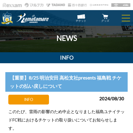
チケット
グッズ
NEWS
INFO
【重要】8/25 明治安田 高松支社presents 福島戦 チケ
ットの払い戻しについて
2024/08/30
INFO
このたび、雷雨の影響のため中止となりました福島ユナイテッ
ドFC戦におけるチケットの取り扱いについてお知らせしま
す。